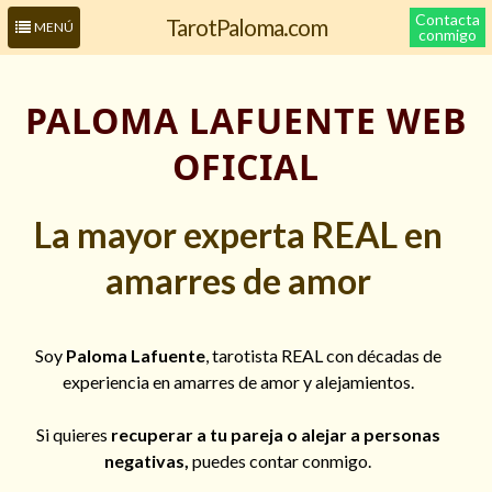
Contacta
TarotPaloma.com
MENÚ
conmigo
PALOMA LAFUENTE WEB
OFICIAL
La mayor experta REAL en
amarres de amor
Leer más sobre mí
Soy
Paloma Lafuente
, tarotista REAL con décadas de
experiencia en amarres de amor y alejamientos.
Si quieres
recuperar a tu pareja o alejar a personas
negativas,
puedes contar conmigo.