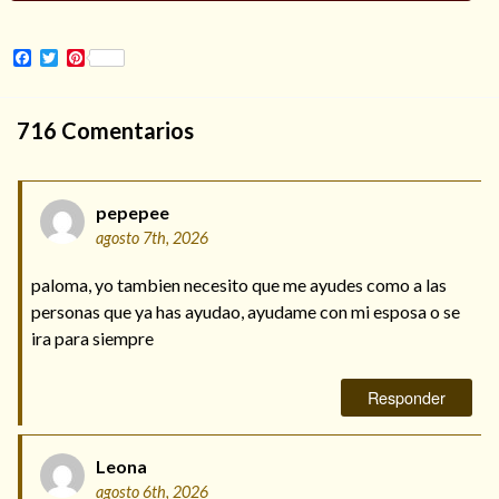
Facebook
Twitter
Pinterest
Hechizo de alejamiento
716
Comentarios
Tu consulta al tarot
pepepee
Alejamiento
(208)
agosto 7th, 2026
Amarres
(145)
Cartomancia
(117)
paloma, yo tambien necesito que me ayudes como a las
Cómo recuperar a mi ex
(190)
personas que ya has ayudao, ayudame con mi esposa o se
Endulzamiento
(112)
ira para siempre
Hechizo de amor
(593)
Infidelidad
(104)
Responder
Oraciones
(3)
Rituales
(72)
Leona
Tarot online
(372)
agosto 6th, 2026