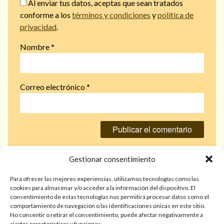
Al enviar tus datos, aceptas que sean tratados
conforme a los
términos y condiciones
y
política de
privacidad
.
Nombre
*
Correo electrónico
*
Gestionar consentimiento
© 2026 TarotPaloma.com.
Para ofrecer las mejores experiencias, utilizamos tecnologías como las
cookies para almacenar y/o acceder a la información del dispositivo. El
consentimiento de estas tecnologías nos permitirá procesar datos como el
Sólo para mayores de 18 años. Las lecturas de cartas, hechizos,
comportamiento de navegación o las identificaciones únicas en este sitio.
amarres, endulzamientos, videncias y predicciones tienen
No consentir o retirar el consentimiento, puede afectar negativamente a
finalidad de entretenimiento y/o ayuda personal. Estos
ciertas características y funciones.