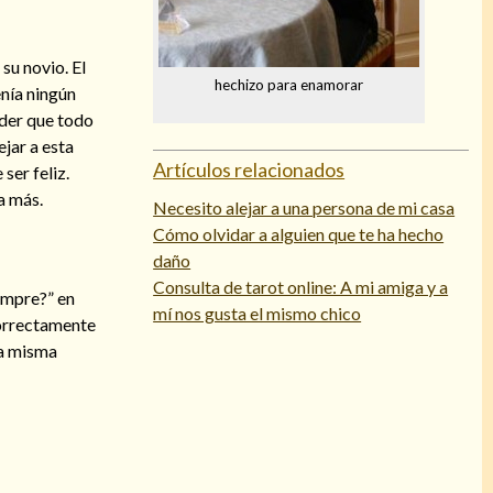
su novio. El
hechizo para enamorar
nía ningún
nder que todo
jar a esta
Artículos relacionados
ser feliz.
a más.
Necesito alejar a una persona de mi casa
Cómo olvidar a alguien que te ha hecho
daño
Consulta de tarot online: A mi amiga y a
empre?” en
mí nos gusta el mismo chico
correctamente
sa misma