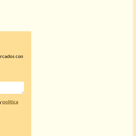
arcados con
y
política