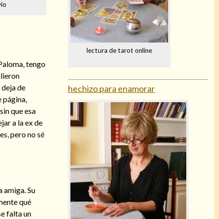
vio
lectura de tarot online
 Paloma, tengo
alieron
 deja de
hechizo para enamorar
 página,
sin que esa
ar a la ex de
res, pero no sé
a amiga. Su
amente qué
e falta un