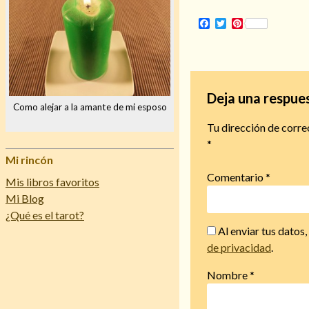
Facebook
Twitter
Pinterest
Deja una respue
Como alejar a la amante de mi esposo
Tu dirección de corre
*
Mi rincón
Comentario
*
Mis libros favoritos
Mi Blog
¿Qué es el tarot?
Al enviar tus datos
de privacidad
.
Nombre
*