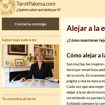
TarotPaloma.com
¿Quieres saber qué siente por ti?
Contacta conmigo
Alejar a la 
Saber más sobre mí
¿Cómo mantener lejos
Cómo alejar a l
Son muchas las mujeres 
tarot por email buscando 
de su novio. En ocasion
página y una ex nunca es
Cada vez que una mujer
alejar a la ex de mi novi
recomiendo es paciencia 
Tu consulta al tarot
Evitando siempre la con