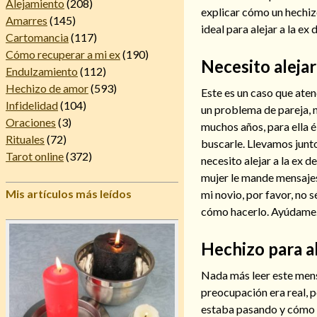
Alejamiento
(208)
explicar cómo un hechiz
Amarres
(145)
ideal para alejar a la ex 
Cartomancia
(117)
Cómo recuperar a mi ex
(190)
Necesito alejar
Endulzamiento
(112)
Hechizo de amor
(593)
Este es un caso que ate
Infidelidad
(104)
un problema de pareja, n
Oraciones
(3)
muchos años, para ella é
Rituales
(72)
buscarle. Llevamos junt
Tarot online
(372)
necesito alejar a la ex 
mujer le mande mensajes
Mis artículos más leídos
mi novio, por favor, no s
cómo hacerlo. Ayúdame.
Hechizo para al
Nada más leer este mens
preocupación era real, p
estaba pasando y cómo deb