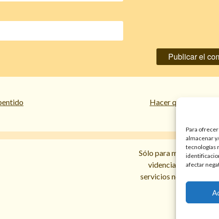
pentido
Hacer que mi amante
Para ofrecer
almacenar y/
tecnologías 
Sólo para mayores de 18 
identificaci
videncias y prediccio
afectar nega
servicios no sustituyen l
A
Política d