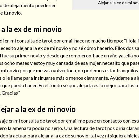
Alejar a la ex de mi no
o de alejamiento puede ser
de tu novio.
 a la ex de mi novio
ndí en mi consulta de tarot por email hace no mucho tiempo: “Hola
ecesito alejar a la ex de mi novio y no sé cómo hacerlo. Ellos dos s
l fue su primer novio y desde que rompieron, hace un año ya, ella no
os ocho meses y estoy muy cansada de esa mujer, necesito que pase
de mi novio porque me va a volver loca, no podemos estar tranquilos 
 o le llame para insinuarse más o menos claramente. Ayúdame a alej
é qué puedo hacer. En el fondo sé que alejarla es lo mejor para los t
 Gracias”
ejar a la ex de mi novio
aje en mi consulta de tarot por email me puse en contacto con est
ero la amenaza podía no serlo. Una lectura de tarot nos diría clar
ía actuar para alejar a la ex de su novio, tal vez ni siquiera hicies