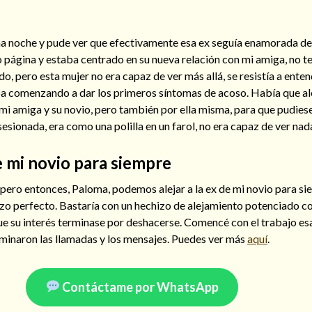
ma noche y pude ver que efectivamente esa ex seguía enamorada de 
página y estaba centrado en su nueva relación con mi amiga, no te
ado, pero esta mujer no era capaz de ver más allá, se resistía a ente
a comenzando a dar los primeros síntomas de acoso. Había que ale
mi amiga y su novio, pero también por ella misma, para que pudiese 
sionada, era como una polilla en un farol, no era capaz de ver nad
de mi novio para siempre
ero entonces, Paloma, podemos alejar a la ex de mi novio para si
izo perfecto. Bastaría con un hechizo de alejamiento potenciado 
ue su interés terminase por deshacerse. Comencé con el trabajo e
rminaron las llamadas y los mensajes. Puedes ver más
aquí
.
Contáctame por WhatsApp