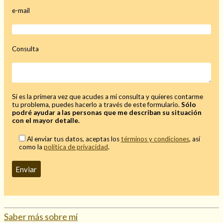
e-mail
Consulta
Si es la primera vez que acudes a mi consulta y quieres contarme
tu problema, puedes hacerlo a través de este formulario.
Sólo
podré ayudar a las personas que me describan su situación
con el mayor detalle.
Al enviar tus datos, aceptas los
términos y condiciones
, así
Consulta de tarot online
como la
política de privacidad
.
Saber más sobre mí