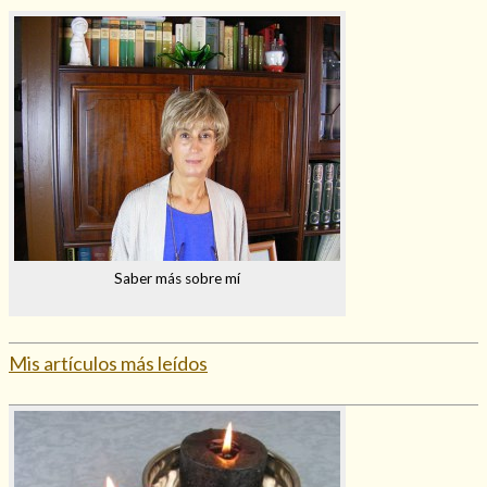
Hechizo de alejamiento
Tu consulta al tarot
Alejamiento
(208)
Amarres
(145)
Cartomancia
(117)
Saber más sobre mí
Cómo recuperar a mi ex
(190)
Endulzamiento
(112)
Hechizo de amor
(593)
Mis artículos más leídos
Infidelidad
(104)
Oraciones
(3)
Rituales
(72)
Tarot online
(372)