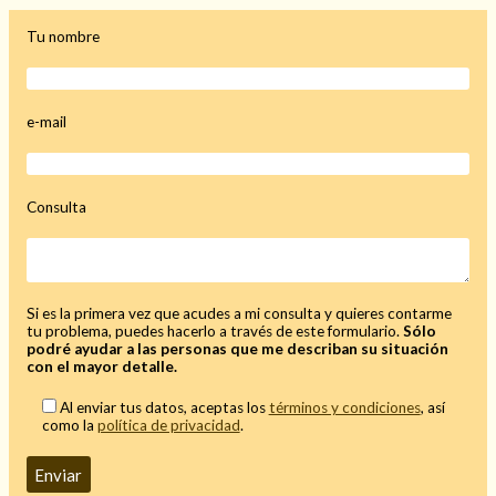
Tu nombre
Hechizo de alejamiento
e-mail
Tu consulta al tarot
Consulta
Alejamiento
(208)
Amarres
(145)
Cartomancia
(117)
Cómo recuperar a mi ex
(190)
Si es la primera vez que acudes a mi consulta y quieres contarme
Endulzamiento
(112)
tu problema, puedes hacerlo a través de este formulario.
Sólo
podré ayudar a las personas que me describan su situación
Hechizo de amor
(593)
con el mayor detalle.
Infidelidad
(104)
Al enviar tus datos, aceptas los
términos y condiciones
, así
Oraciones
(3)
como la
política de privacidad
.
Rituales
(72)
Tarot online
(372)