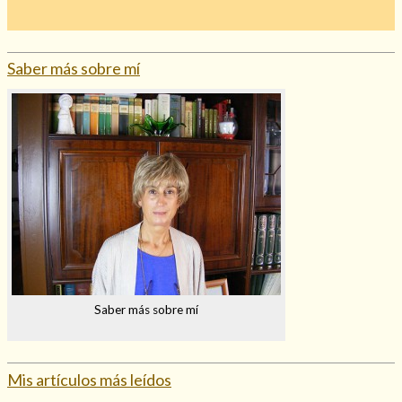
Mi rincón
Mis libros favoritos
Saber más sobre mí
Mi Blog
¿Qué es el tarot?
Saber más sobre mí
Mis artículos más leídos