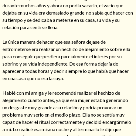
durante muchos años y ahora no podía sacarlo, el vacío que
dejaba en su vida era demasiado grande, no sabía qué hacer con
su tiempo y se dedicaba a meterse en su casa, su vida y su
relación para sentirse llena.
La única manera de hacer que esa señora dejase de
entrometerse era realizar un hechizo de alejamiento sobre ella
Cómo alejar a la amante de mi esposo
para conseguir que perdiera parcialmente el interés por su
sobrino y su vida independiente. De esa forma dejaría de
aparecer a todas horas y decir siempre lo que había que hacer
en una casa que no era la suya.
Hablé con mi amiga y le recomendé realizar el hechizo de
alejamiento cuanto antes, ya que esa mujer estaba generando
un desgaste muy grande a su relación y podría provocar un
problema muy serio en el medio plazo. Ella no se sentía muy
capaz de hacer el ritual correctamente y decidió encargármelo
Endulzamiento
a mi. Lo realicé esa misma noche y al terminarlo le dije que