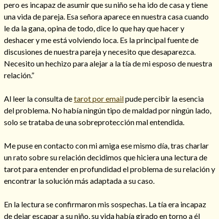
pero es incapaz de asumir que su niño se ha ido de casa y tiene
una vida de pareja. Esa señora aparece en nuestra casa cuando
le da la gana, opina de todo, dice lo que hay que hacer y
deshacer y me está volviendo loca. Es la principal fuente de
Hechizos de amor
discusiones de nuestra pareja y necesito que desaparezca.
Necesito un hechizo para alejar a la tía de mi esposo de nuestra
relación.”
Al leer la consulta de
tarot por email
pude percibir la esencia
del problema. No había ningún tipo de maldad por ningún lado,
solo se trataba de una sobreprotección mal entendida.
Me puse en contacto con mi amiga ese mismo día, tras charlar
un rato sobre su relación decidimos que hiciera una lectura de
tarot para entender en profundidad el problema de su relación y
Amarre para recuperar a mi pareja
encontrar la solución más adaptada a su caso.
En la lectura se confirmaron mis sospechas. La tía era incapaz
de dejar escapar a su niño, su vida había girado en torno a él