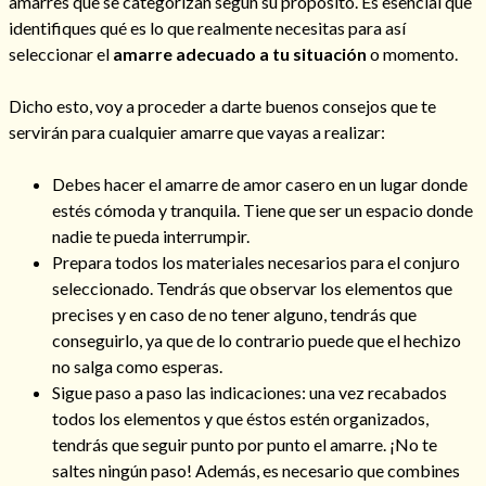
amarres que se categorizan según su propósito. Es esencial que
identifiques qué es lo que realmente necesitas para así
seleccionar el
amarre adecuado a tu situación
o momento.
Hechizo de alejamiento
Dicho esto, voy a proceder a darte buenos consejos que te
servirán para cualquier amarre que vayas a realizar:
Debes hacer el amarre de amor casero en un lugar donde
Tu consulta al tarot
estés cómoda y tranquila. Tiene que ser un espacio donde
Alejamiento
(208)
nadie te pueda interrumpir.
Amarres
(145)
Prepara todos los materiales necesarios para el conjuro
Cartomancia
(117)
seleccionado. Tendrás que observar los elementos que
Cómo recuperar a mi ex
(190)
precises y en caso de no tener alguno, tendrás que
Endulzamiento
(112)
conseguirlo, ya que de lo contrario puede que el hechizo
Hechizo de amor
(593)
no salga como esperas.
Infidelidad
(104)
Sigue paso a paso las indicaciones: una vez recabados
Oraciones
(3)
todos los elementos y que éstos estén organizados,
Rituales
(72)
tendrás que seguir punto por punto el amarre. ¡No te
Tarot online
(372)
saltes ningún paso! Además, es necesario que combines