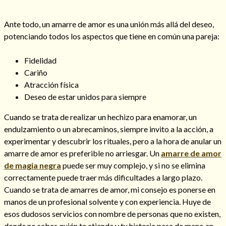
Ante todo, un amarre de amor es una unión más allá del deseo,
potenciando todos los aspectos que tiene en común una pareja:
Fidelidad
Cariño
Atracción física
Cómo alejar a la amante de mi esposo
Deseo de estar unidos para siempre
Cuando se trata de realizar un hechizo para enamorar, un
endulzamiento o un abrecaminos, siempre invito a la acción, a
experimentar y descubrir los rituales, pero a la hora de anular un
amarre de amor es preferible no arriesgar. Un
amarre de amor
de magia negra
puede ser muy complejo, y si no se elimina
correctamente puede traer más dificultades a largo plazo.
Cuando se trata de amarres de amor, mi consejo es ponerse en
manos de un profesional solvente y con experiencia. Huye de
Endulzamiento
esos dudosos servicios con nombre de personas que no existen,
donde no sabes quién te atiende y tu historia pasa de mano en