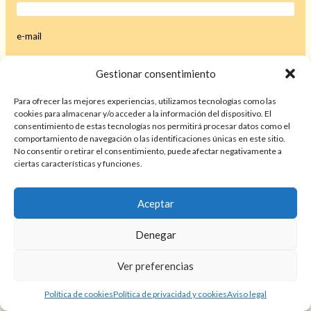
e-mail
Gestionar consentimiento
Consulta
Para ofrecer las mejores experiencias, utilizamos tecnologías como las
cookies para almacenar y/o acceder a la información del dispositivo. El
consentimiento de estas tecnologías nos permitirá procesar datos como el
comportamiento de navegación o las identificaciones únicas en este sitio.
No consentir o retirar el consentimiento, puede afectar negativamente a
Si es la primera vez que acudes a mi consulta y quieres contarme
ciertas características y funciones.
tu problema, puedes hacerlo a través de este formulario.
Sólo
podré ayudar a las personas que me describan su situación
con el mayor detalle.
Aceptar
Al enviar tus datos, aceptas los
términos y condiciones
, así
como la
política de privacidad
.
Denegar
Ver preferencias
Política de cookies
Política de privacidad y cookies
Aviso legal