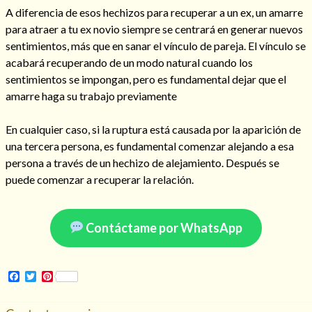
A diferencia de esos hechizos para recuperar a un ex, un amarre
para atraer a tu ex novio siempre se centrará en generar nuevos
sentimientos, más que en sanar el vínculo de pareja. El vínculo se
acabará recuperando de un modo natural cuando los
Hechizo de alejamiento
sentimientos se impongan, pero es fundamental dejar que el
amarre haga su trabajo previamente
Tu consulta al tarot
En cualquier caso, si la ruptura está causada por la aparición de
Alejamiento
(208)
una tercera persona, es fundamental comenzar alejando a esa
Amarres
(145)
persona a través de un hechizo de alejamiento. Después se
Cartomancia
(117)
puede comenzar a recuperar la relación.
Cómo recuperar a mi ex
(190)
Endulzamiento
(112)
Hechizo de amor
(593)
Contáctame por WhatsApp
Infidelidad
(104)
Oraciones
(3)
Rituales
(72)
Facebook
Twitter
Pinterest
Tarot online
(372)