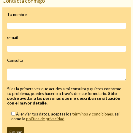
Contacta conmigo
Mi rincón
Tu nombre
Mis libros favoritos
Mi Blog
¿Qué es el tarot?
e-mail
Consulta
Si es la primera vez que acudes a mi consulta y quieres contarme
tu problema, puedes hacerlo a través de este formulario.
Sólo
podré ayudar a las personas que me describan su situación
con el mayor detalle.
Al enviar tus datos, aceptas los
términos y condiciones
, así
como la
política de privacidad
.