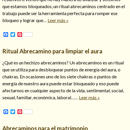
que estamos bloqueados, un ritual abrecaminos centrado en el
trabajo puede ser la herramienta perfecta para romper ese
bloqueo y lograr que…
Leer más »
Hechizo de alejamiento
Facebook
Twitter
Pinterest
Tu consulta al tarot
Ritual Abrecamino para limpiar el aura
Alejamiento
(208)
¿Qué es un hechizo abrecaminos? Un abrecaminos es un ritual
Amarres
(145)
que se utiliza para desbloquear puntos de energía del aura, o
Cartomancia
(117)
chakras. En ocasiones uno de los siete chakras o puntos de
Cómo recuperar a mi ex
(190)
energía de nuestro aura puede estar bloqueado y eso puede
Endulzamiento
(112)
afectarnos en cualquier aspecto de la vida, sentimental, social,
Hechizo de amor
(593)
sexual, familiar, económica, laboral……
Leer más »
Infidelidad
(104)
Oraciones
(3)
Facebook
Twitter
Pinterest
Rituales
(72)
Tarot online
(372)
Abrecaminos para el matrimonio