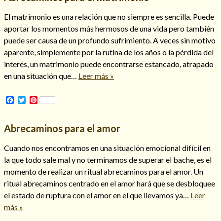
Mi rincón
El matrimonio es una relación que no siempre es sencilla. Puede
Mis libros favoritos
aportar los momentos más hermosos de una vida pero también
Mi Blog
puede ser causa de un profundo sufrimiento. A veces sin motivo
¿Qué es el tarot?
aparente, simplemente por la rutina de los años o la pérdida del
interés, un matrimonio puede encontrarse estancado, atrapado
en una situación que…
Leer más »
Facebook
Twitter
Pinterest
Abrecaminos para el amor
Cuando nos encontramos en una situación emocional difícil en
la que todo sale mal y no terminamos de superar el bache, es el
momento de realizar un ritual abrecaminos para el amor. Un
ritual abrecaminos centrado en el amor hará que se desbloquee
el estado de ruptura con el amor en el que llevamos ya…
Leer
más »