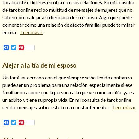
totalmente el interés en otra o en sus relaciones. En mi consulta
de tarot online recibo multitud de mensajes de mujeres que no
saben cómo alejar a su hermana de su esposo. Algo que puede
comenzar como una relación de afecto familiar puede terminar
Hechizos de amor
en una…
Leer más »
Facebook
Twitter
Pinterest
Alejar a la tía de mi esposo
Un familiar cercano con el que siempre se ha tenido confianza
puede ser un problema para una relación, especialmente si ese
familiar no asume que la persona a la que ve como un niño ya es
un adulto y tiene su propia vida. En mi consulta de tarot online
recibo mensajes sobre este tema constantemente….
Leer más »
Amarre para recuperar a mi pareja
Facebook
Twitter
Pinterest