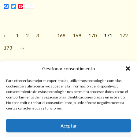
Facebook
Twitter
Pinterest
←
1
2
3
…
168
169
170
171
172
173
→
Gestionar consentimiento
© 2026 TarotPaloma.com.
Para ofrecer las mejores experiencias, utilizamos tecnologías como las
cookies para almacenar y/o acceder a la información del dispositivo. El
consentimiento de estas tecnologías nos permitirá procesar datos como el
Sólo para mayores de 18 años. Las lecturas de cartas, hechizos,
comportamiento de navegación o las identificaciones únicas en este sitio.
amarres, endulzamientos, videncias y predicciones tienen
No consentir o retirar el consentimiento, puede afectar negativamente a
finalidad de entretenimiento y/o ayuda personal. Estos
ciertas características y funciones.
servicios no sustituyen la atención psicológica, médica,
psiquiátrica, financiera o legal. El resultado de cada servicio
Aceptar
puede variar de una persona a otra.