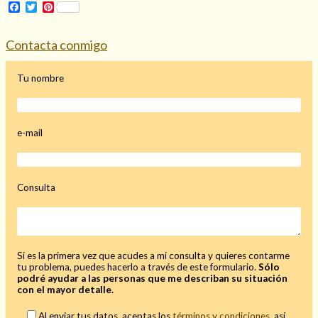
Facebook
Twitter
Pinterest
Mi rincón
Mis libros favoritos
Contacta conmigo
Mi Blog
¿Qué es el tarot?
Tu nombre
e-mail
Consulta
Si es la primera vez que acudes a mi consulta y quieres contarme
tu problema, puedes hacerlo a través de este formulario.
Sólo
podré ayudar a las personas que me describan su situación
con el mayor detalle.
Al enviar tus datos, aceptas los
términos y condiciones
, así