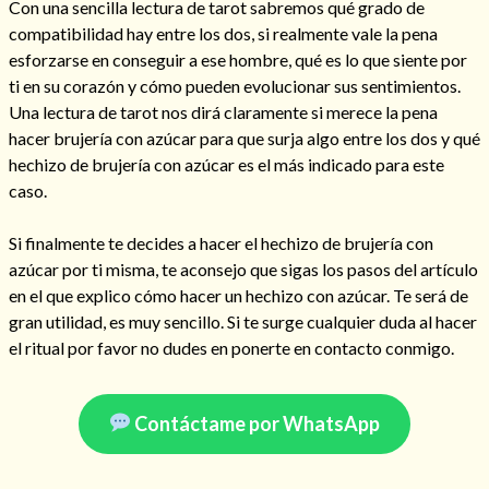
Con una sencilla lectura de tarot sabremos qué grado de
compatibilidad hay entre los dos, si realmente vale la pena
esforzarse en conseguir a ese hombre, qué es lo que siente por
ti en su corazón y cómo pueden evolucionar sus sentimientos.
Hechizo de alejamiento
Una lectura de tarot nos dirá claramente si merece la pena
hacer brujería con azúcar para que surja algo entre los dos y qué
hechizo de brujería con azúcar es el más indicado para este
Tu consulta al tarot
caso.
Alejamiento
(208)
Si finalmente te decides a hacer el hechizo de brujería con
Amarres
(145)
azúcar por ti misma, te aconsejo que sigas los pasos del artículo
Cartomancia
(117)
en el que explico cómo hacer un hechizo con azúcar. Te será de
Cómo recuperar a mi ex
(190)
gran utilidad, es muy sencillo. Si te surge cualquier duda al hacer
Endulzamiento
(112)
el ritual por favor no dudes en ponerte en contacto conmigo.
Hechizo de amor
(593)
Infidelidad
(104)
Oraciones
(3)
Contáctame por WhatsApp
Rituales
(72)
Tarot online
(372)