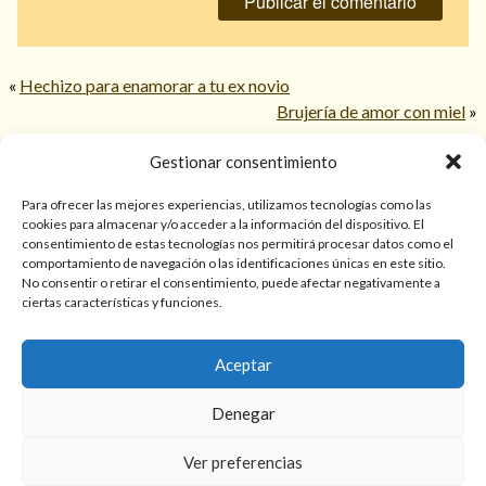
«
Hechizo para enamorar a tu ex novio
Brujería de amor con miel
»
Gestionar consentimiento
© 2026 TarotPaloma.com.
Para ofrecer las mejores experiencias, utilizamos tecnologías como las
cookies para almacenar y/o acceder a la información del dispositivo. El
consentimiento de estas tecnologías nos permitirá procesar datos como el
Sólo para mayores de 18 años. Las lecturas de cartas, hechizos,
comportamiento de navegación o las identificaciones únicas en este sitio.
amarres, endulzamientos, videncias y predicciones tienen
No consentir o retirar el consentimiento, puede afectar negativamente a
finalidad de entretenimiento y/o ayuda personal. Estos
ciertas características y funciones.
servicios no sustituyen la atención psicológica, médica,
psiquiátrica, financiera o legal. El resultado de cada servicio
Aceptar
puede variar de una persona a otra.
Denegar
Política de privacidad y cookies
Términos y Condiciones
Ver preferencias