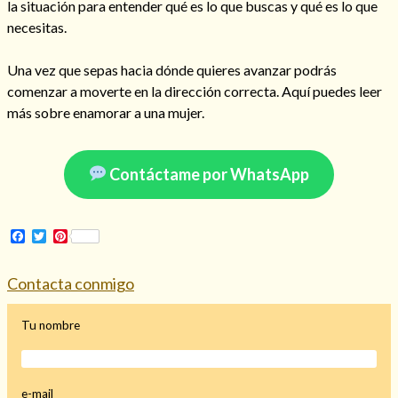
la situación para entender qué es lo que buscas y qué es lo que
necesitas.
Una vez que sepas hacia dónde quieres avanzar podrás
Hechizo de alejamiento
comenzar a moverte en la dirección correcta. Aquí puedes leer
más sobre enamorar a una mujer.
Tu consulta al tarot
Contáctame por WhatsApp
Alejamiento
(208)
Amarres
(145)
Cartomancia
(117)
Facebook
Twitter
Pinterest
Cómo recuperar a mi ex
(190)
Endulzamiento
(112)
Contacta conmigo
Hechizo de amor
(593)
Infidelidad
(104)
Tu nombre
Oraciones
(3)
Rituales
(72)
Tarot online
(372)
e-mail