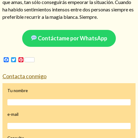
que amas, tan sólo conseguirás empeorar la situación. Cuando
ha habido sentimientos intensos entre dos personas siempre es
preferible recurrir a la magia blanca. Siempre.
Hechizo de alejamiento
Contáctame por WhatsApp
Tu consulta al tarot
Facebook
Twitter
Pinterest
Alejamiento
(208)
Amarres
(145)
Contacta conmigo
Cartomancia
(117)
Cómo recuperar a mi ex
(190)
Tu nombre
Endulzamiento
(112)
Hechizo de amor
(593)
Infidelidad
(104)
Oraciones
(3)
e-mail
Rituales
(72)
Tarot online
(372)
Consulta