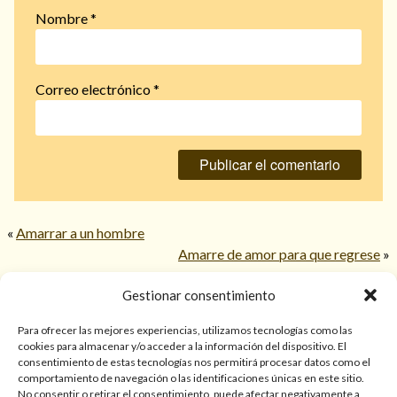
Nombre
*
Correo electrónico
*
«
Amarrar a un hombre
Amarre de amor para que regrese
»
Gestionar consentimiento
© 2026 TarotPaloma.com.
Para ofrecer las mejores experiencias, utilizamos tecnologías como las
cookies para almacenar y/o acceder a la información del dispositivo. El
consentimiento de estas tecnologías nos permitirá procesar datos como el
Sólo para mayores de 18 años. Las lecturas de cartas, hechizos,
comportamiento de navegación o las identificaciones únicas en este sitio.
amarres, endulzamientos, videncias y predicciones tienen
No consentir o retirar el consentimiento, puede afectar negativamente a