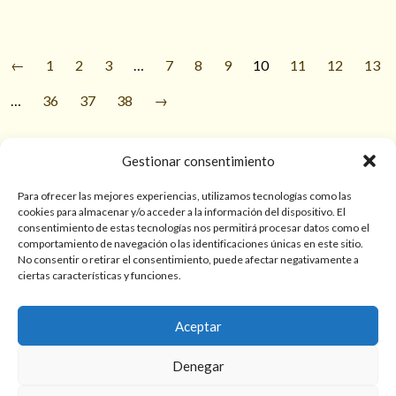
←
1
2
3
…
7
8
9
10
11
12
13
…
36
37
38
→
Gestionar consentimiento
© 2026 TarotPaloma.com.
Para ofrecer las mejores experiencias, utilizamos tecnologías como las
cookies para almacenar y/o acceder a la información del dispositivo. El
consentimiento de estas tecnologías nos permitirá procesar datos como el
Sólo para mayores de 18 años. Las lecturas de cartas, hechizos,
comportamiento de navegación o las identificaciones únicas en este sitio.
amarres, endulzamientos, videncias y predicciones tienen
No consentir o retirar el consentimiento, puede afectar negativamente a
finalidad de entretenimiento y/o ayuda personal. Estos
ciertas características y funciones.
servicios no sustituyen la atención psicológica, médica,
psiquiátrica, financiera o legal. El resultado de cada servicio
Aceptar
puede variar de una persona a otra.
Denegar
Política de privacidad y cookies
Términos y Condiciones