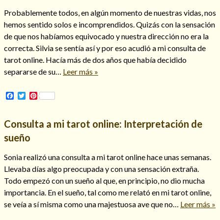
Mi rincón
Probablemente todos, en algún momento de nuestras vidas, nos
hemos sentido solos e incomprendidos. Quizás con la sensación
Mis libros favoritos
de que nos habíamos equivocado y nuestra dirección no era la
Mi Blog
correcta. Silvia se sentía así y por eso acudió a mi consulta de
¿Qué es el tarot?
tarot online. Hacía más de dos años que había decidido
separarse de su…
Leer más »
Facebook
Twitter
Pinterest
Consulta a mi tarot online: Interpretación de
sueño
Sonia realizó una consulta a mi tarot online hace unas semanas.
Llevaba días algo preocupada y con una sensación extraña.
Todo empezó con un sueño al que, en principio, no dio mucha
importancia. En el sueño, tal como me relató en mi tarot online,
se veía a sí misma como una majestuosa ave que no…
Leer más »