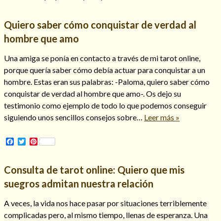
Quiero saber cómo conquistar de verdad al
hombre que amo
Hechizos de amor
Una amiga se ponía en contacto a través de mi tarot online,
porque quería saber cómo debía actuar para conquistar a un
hombre. Estas eran sus palabras: -Paloma, quiero saber cómo
conquistar de verdad al hombre que amo-. Os dejo su
testimonio como ejemplo de todo lo que podemos conseguir
siguiendo unos sencillos consejos sobre…
Leer más »
Facebook
Twitter
Pinterest
Consulta de tarot online: Quiero que mis
Amarre para recuperar a mi pareja
suegros admitan nuestra relación
A veces, la vida nos hace pasar por situaciones terriblemente
complicadas pero, al mismo tiempo, llenas de esperanza. Una