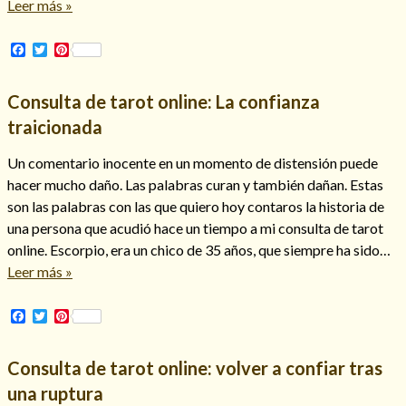
Leer más »
Facebook
Twitter
Pinterest
Hechizo de alejamiento
Consulta de tarot online: La confianza
traicionada
Tu consulta al tarot
Un comentario inocente en un momento de distensión puede
Alejamiento
(208)
hacer mucho daño. Las palabras curan y también dañan. Estas
Amarres
(145)
son las palabras con las que quiero hoy contaros la historia de
Cartomancia
(117)
una persona que acudió hace un tiempo a mi consulta de tarot
Cómo recuperar a mi ex
(190)
online. Escorpio, era un chico de 35 años, que siempre ha sido…
Endulzamiento
(112)
Leer más »
Hechizo de amor
(593)
Infidelidad
(104)
Facebook
Twitter
Pinterest
Oraciones
(3)
Rituales
(72)
Consulta de tarot online: volver a confiar tras
Tarot online
(372)
una ruptura