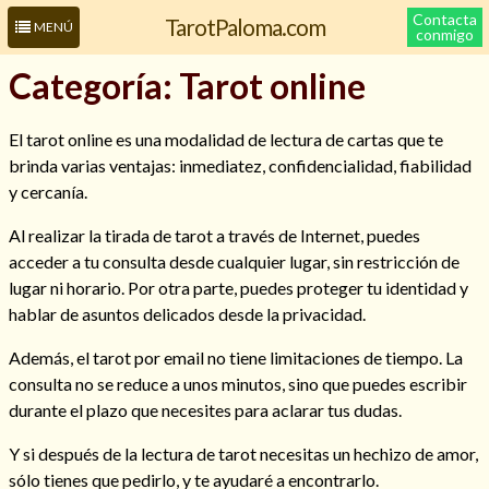
Contacta
TarotPaloma.com
MENÚ
conmigo
Categoría:
Tarot online
El tarot online es una modalidad de lectura de cartas que te
brinda varias ventajas: inmediatez, confidencialidad, fiabilidad
y cercanía.
Al realizar la tirada de tarot a través de Internet, puedes
acceder a tu consulta desde cualquier lugar, sin restricción de
lugar ni horario. Por otra parte, puedes proteger tu identidad y
Leer más sobre mí
hablar de asuntos delicados desde la privacidad.
Además, el tarot por email no tiene limitaciones de tiempo. La
consulta no se reduce a unos minutos, sino que puedes escribir
durante el plazo que necesites para aclarar tus dudas.
Y si después de la lectura de tarot necesitas un hechizo de amor,
sólo tienes que pedirlo, y te ayudaré a encontrarlo.