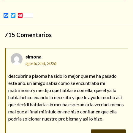
Facebook
Twitter
Pinterest
Hechizo de alejamiento
715
Comentarios
Tu consulta al tarot
simona
Alejamiento
(208)
agosto 2nd, 2026
Amarres
(145)
Cartomancia
(117)
descubrir a plaoma ha sido lo mejor que me ha pasado
Cómo recuperar a mi ex
(190)
este año. un amigo sabia como se encuntraba mi
Endulzamiento
(112)
matrimonio y me dijo que hablase con ella, que el ya lo
Hechizo de amor
(593)
habia hehco euando lo necesito y que le ayudo mucho así
Infidelidad
(104)
que decidi hablarla sin mcuha esperanza la verdad. menos
Oraciones
(3)
mal que al final mi intuicion me hizo confiar en que ella
Rituales
(72)
podria solcionar nuestro problema y asi lo hizo.
Tarot online
(372)