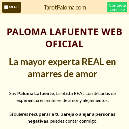
Contacta
TarotPaloma.com
MENÚ
conmigo
PALOMA LAFUENTE WEB
OFICIAL
La mayor experta REAL en
amarres de amor
Leer más sobre mí
Soy
Paloma Lafuente
, tarotista REAL con décadas de
experiencia en amarres de amor y alejamientos.
Si quieres
recuperar a tu pareja o alejar a personas
negativas,
puedes contar conmigo.