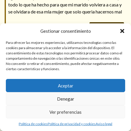
todo lo que ha hecho para que mi marido volviera a casa y
se olvidara de esa mla mujer que solo queria hacernos mal
Responder
Gestionar consentimiento
Paloma
Para ofrecer las mejores experiencias, utilizamos tecnologías como las
cookies para almacenar y/o acceder a la información del dispositivo. El
mayo 3rd, 2026
consentimiento de estas tecnologías nos permitirá procesar datos como el
comportamiento de navegación o las identificaciones únicas en este sitio.
Hola Ramona. Hay personas malintencionadas, pero
No consentir o retirar el consentimiento, puede afectar negativamente a
has sido muy valiente al luchar por tu relación. Ha sido
ciertas características y funciones.
un placer ayuarte.
Aceptar
Responder
Denegar
linda.lindita
Ver preferencias
abril 28th, 2026
Política de cookies
Política de privacidad y cookies
Aviso legal
ay señora usted es mi amuleto y mi suerte.me devolvio a