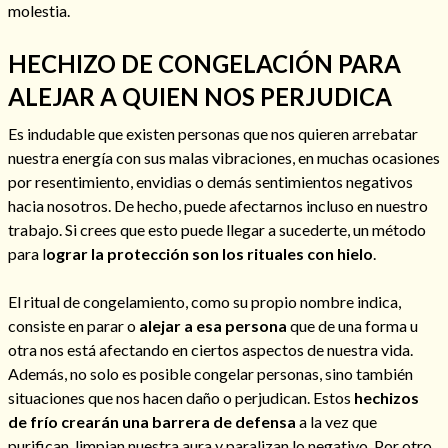
molestia.
Mi rincón
Mis libros favoritos
HECHIZO DE CONGELACIÓN PARA
Mi Blog
ALEJAR A QUIEN NOS PERJUDICA
¿Qué es el tarot?
Es indudable que existen personas que nos quieren arrebatar
nuestra energía con sus malas vibraciones, en muchas ocasiones
por resentimiento, envidias o demás sentimientos negativos
hacia nosotros. De hecho, puede afectarnos incluso en nuestro
trabajo. Si crees que esto puede llegar a sucederte, un método
para l
ograr la protección son los rituales con hielo
.
El ritual de congelamiento, como su propio nombre indica,
consiste en parar o
alejar a esa persona
que de una forma u
otra nos está afectando en ciertos aspectos de nuestra vida.
Además, no solo es posible congelar personas, sino también
situaciones que nos hacen daño o perjudican. Estos
hechizos
de frío crearán una barrera de defensa
a la vez que
purifican, limpian nuestra aura y paralizan lo negativo. Por otro