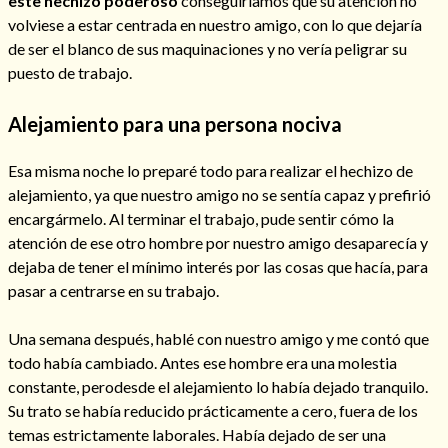
este hechizo poderoso
conseguiríamos que su atención no
volviese a estar centrada en nuestro amigo, con lo que dejaría
de ser el blanco de sus maquinaciones y no vería peligrar su
puesto de trabajo.
Hechizo de alejamiento
Alejamiento para una persona nociva
Esa misma noche lo preparé todo para realizar el hechizo de
Tu consulta al tarot
alejamiento, ya que nuestro amigo no se sentía capaz y prefirió
Alejamiento
(208)
encargármelo. Al terminar el trabajo, pude sentir cómo la
Amarres
(145)
atención de ese otro hombre por nuestro amigo desaparecía y
Cartomancia
(117)
dejaba de tener el mínimo interés por las cosas que hacía, para
Cómo recuperar a mi ex
(190)
pasar a centrarse en su trabajo.
Endulzamiento
(112)
Hechizo de amor
(593)
Una semana después, hablé con nuestro amigo y me contó que
Infidelidad
(104)
todo había cambiado. Antes ese hombre era una molestia
Oraciones
(3)
constante, perodesde el alejamiento lo había dejado tranquilo.
Rituales
(72)
Su trato se había reducido prácticamente a cero, fuera de los
Tarot online
(372)
temas estrictamente laborales. Había dejado de ser una