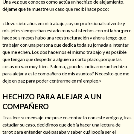
Una vez que conoces como actúa un hechizo de alejamiento,
déjame que te muestre un caso que recibí hace poco:
«Llevo siete años en mi trabajo, soy un profesional solvente y
mis jefes siempre han estado muy satisfechos con mi labor;pero
hace seis meses hubo una reestructuración y ahora tengo que
trabajar con una persona que dedica toda su jornada a intentar
Cómo alejar a la amante de mi esposo
que me echen. Los dos hacemos el mismo trabajo y es posible
que tengan que despedir a alguien a corto plazo, porque las
cosas no van muy bien. Paloma, ¿puedes indicarme un hechizo
para alejar a este compañero de mis asuntos? Necesito que me
deje en paz para poder centrarme en mi empleo.»
HECHIZO PARA ALEJAR A UN
COMPAÑERO
Tras leer su mensaje, me puse en contacto con este amigo y, tras
estudiar su caso, decidimos que debía hacer una lectura de
Endulzamiento
tarot para entender qué pasaba y saber cuál podía ser el