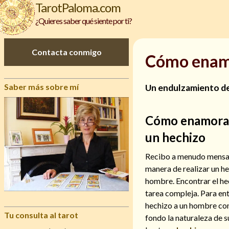
TarotPaloma.com
¿Quieres saber qué siente por ti?
Contacta conmigo
Cómo enamo
Saber más sobre mí
Un endulzamiento de
Cómo enamorar
un hechizo
Recibo a menudo mensaj
manera de realizar un h
hombre. Encontrar el he
tarea compleja. Para e
hechizo a un hombre con
Tu consulta al tarot
fondo la naturaleza de s