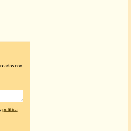
arcados con
y
política