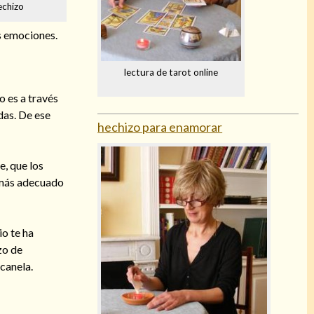
echizo
s emociones.
lectura de tarot online
o es a través
das. De ese
hechizo para enamorar
e, que los
á más adecuado
io te ha
zo de
canela.