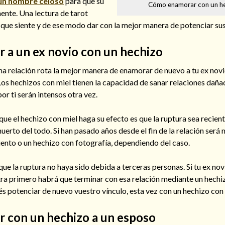
 un hombre celoso
para que su
Cómo enamorar con un h
ente. Una lectura de tarot
 que siente y de ese modo dar con la mejor manera de potenciar su
a un ex novio con un hechizo
a relación rota la mejor manera de enamorar de nuevo a tu ex novi
Los hechizos con miel tienen la capacidad de sanar relaciones daña
r ti serán intensos otra vez.
que el hechizo con miel haga su efecto es que la ruptura sea recient
erto del todo. Si han pasado años desde el fin de la relación ser
ento o un hechizo con fotografía, dependiendo del caso.
e la ruptura no haya sido debida a terceras personas. Si tu ex nov
tra primero habrá que terminar con esa relación mediante un hechi
s potenciar de nuevo vuestro vínculo, esta vez con un hechizo con 
 con un hechizo a un esposo