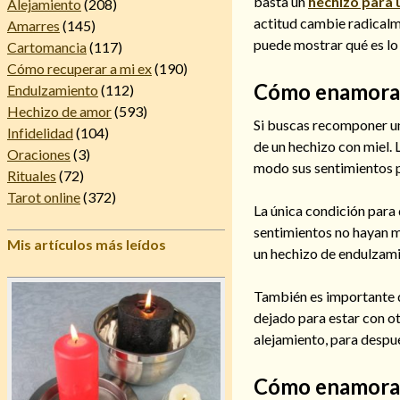
basta un
hechizo para
Alejamiento
(208)
actitud cambie radicalm
Amarres
(145)
puede mostrar qué es lo
Cartomancia
(117)
Cómo recuperar a mi ex
(190)
Cómo enamorar 
Endulzamiento
(112)
Hechizo de amor
(593)
Si buscas recomponer un
Infidelidad
(104)
de un hechizo con miel. 
Oraciones
(3)
modo sus sentimientos po
Rituales
(72)
Tarot online
(372)
La única condición para 
sentimientos no hayan mu
Mis artículos más leídos
un hechizo de endulzami
También es importante qu
dejado para estar con o
alejamiento, para despué
Cómo enamorar