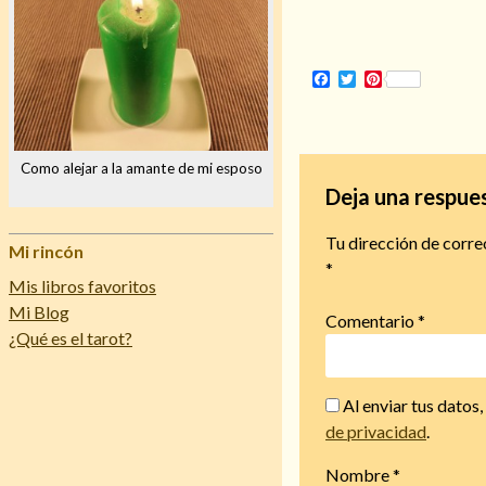
Facebook
Twitter
Pinterest
Como alejar a la amante de mi esposo
Deja una respue
Tu dirección de corre
Mi rincón
*
Mis libros favoritos
Mi Blog
Comentario
*
¿Qué es el tarot?
Al enviar tus datos
de privacidad
.
Nombre
*