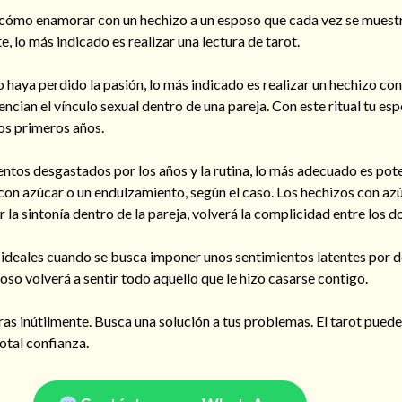
 cómo enamorar con un hechizo a un esposo que cada vez se muest
te, lo más indicado es realizar una lectura de tarot.
 haya perdido la pasión, lo más indicado es realizar un hechizo con
ncian el vínculo sexual dentro de una pareja. Con este ritual tu es
os primeros años.
ntos desgastados por los años y la rutina, lo más adecuado es pote
 con azúcar o un endulzamiento, según el caso. Los hechizos con az
 la sintonía dentro de la pareja, volverá la complicidad entre los do
ideales cuando se busca imponer unos sentimientos latentes por 
so volverá a sentir todo aquello que le hizo casarse contigo.
ras inútilmente. Busca una solución a tus problemas. El tarot puede
otal confianza.