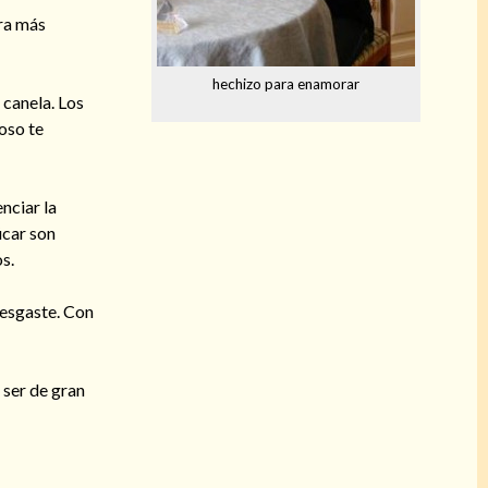
ra más
hechizo para enamorar
 canela. Los
poso te
nciar la
úcar son
s.
desgaste. Con
 ser de gran