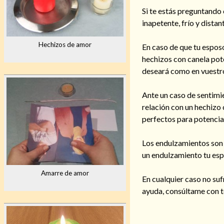
Si te estás preguntando
inapetente, frío y distan
Hechizos de amor
En caso de que tu esposo
hechizos con canela pote
deseará como en vuestr
Ante un caso de sentimie
relación con un hechizo
perfectos para potenciar
Los endulzamientos son 
un endulzamiento tu espo
Amarre de amor
En cualquier caso no suf
ayuda, consúltame con t