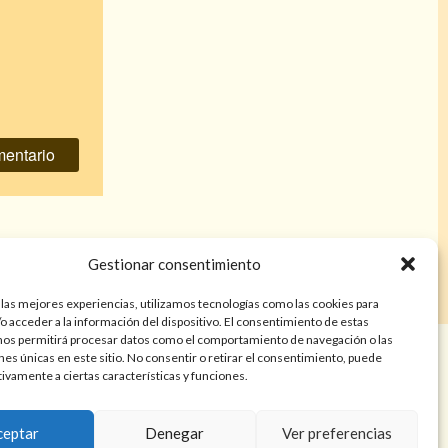
el y canela
»
Gestionar consentimiento
 las mejores experiencias, utilizamos tecnologías como las cookies para
o acceder a la información del dispositivo. El consentimiento de estas
nos permitirá procesar datos como el comportamiento de navegación o las
años. Las lecturas de cartas, hechizos, amarres, endulzamientos,
ones únicas en este sitio. No consentir o retirar el consentimiento, puede
nes tienen finalidad de entretenimiento y/o ayuda personal. Estos
tivamente a ciertas características y funciones.
a atención psicológica, médica, psiquiátrica, financiera o legal. El
resultado de cada servicio puede variar de una persona a otra.
ceptar
Denegar
Ver preferencias