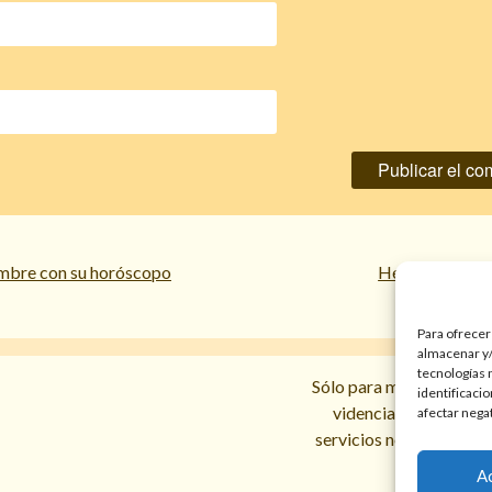
mbre con su horóscopo
Hechizo con mi
Para ofrecer
almacenar y/
tecnologías 
Sólo para mayores de 18 
identificaci
videncias y prediccio
afectar nega
servicios no sustituyen l
A