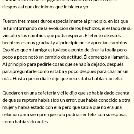
riesgos así que decidimos que lo hiciera yo.
Fueron tres meses duros especialmente al principio, en los que
le fui informando de la evolución de los hechizos, el estado de su
Hechizo de alejamiento
vínculo y los cambios que podía esperar. El efecto de estos
hechizos es muy gradual y al principio no se aprecian cambios.
Eso hizo que mi amiga estuviese a punto de tirar la toalla pero
Tu consulta al tarot
poco a poco notó un cambio de actitud. Él comenzó a llamarla.
Alejamiento
(208)
Al principio para pedirle cosas que se había dejado, después
Amarres
(145)
para preguntarle cómo estaba y poco después para charlar sin
Cartomancia
(117)
más. Hasta que un día le dijo que necesitaba hablar con ella.
Cómo recuperar a mi ex
(190)
Endulzamiento
(112)
Quedaron en una cafetería y él le dijo que se había dado cuenta
Hechizo de amor
(593)
de que su ruptura había sido un error, que había conocido a otra
Infidelidad
(104)
mujer y había estado con ella pero que sabía que no era una
Oraciones
(3)
relación para siempre, que sólo podría ser feliz con su esposa,
Rituales
(72)
como había sido antes.
Tarot online
(372)