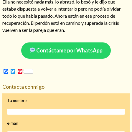
Ella no necesitó nada más, lo abrazó, lo besó y le dijo que
Mi rincón
estaba dispuesta a volver a intentarlo pero no podía olvidar
todo lo que había pasado. Ahora están en ese proceso de
Mis libros favoritos
recuperación. El perdón está en camino y superada la crisis
Mi Blog
vuelven a ser la pareja que eran.
¿Qué es el tarot?
Contáctame por WhatsApp
Facebook
Twitter
Pinterest
Contacta conmigo
Tu nombre
e-mail