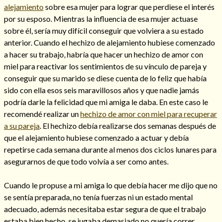
alejamiento
sobre esa mujer para lograr que perdiese el interés
por su esposo. Mientras la influencia de esa mujer actuase
sobre él, sería muy difícil conseguir que volviera a su estado
anterior. Cuando el hechizo de alejamiento hubiese comenzado
a hacer su trabajo, habría que hacer un hechizo de amor con
miel para reactivar los sentimientos de su vínculo de pareja y
conseguir que su marido se diese cuenta de lo feliz que había
sido con ella esos seis maravillosos años y que nadie jamás
podría darle la felicidad que mi amiga le daba. En este caso le
recomendé realizar un
hechizo de amor con miel para recuperar
a su pareja
. El hechizo debía realizarse dos semanas después de
que el alejamiento hubiese comenzado a actuar y debía
Consulta de tarot online
repetirse cada semana durante al menos dos ciclos lunares para
asegurarnos de que todo volvía a ser como antes.
Cuando le propuse a mi amiga lo que debía hacer me dijo que no
se sentía preparada, no tenía fuerzas ni un estado mental
adecuado, además necesitaba estar segura de que el trabajo
estaba bien hecho, se jugaba demasiado no quería correr