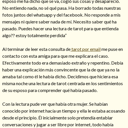
esposo me ha dicho que se va, cogió sus cosas y desapareció.
No entiendo nada, no sé qué pasa. Ha borrado todas nuestras
fotos juntos del whatsapp y del facebook. No responde a mis
mensajes ni quiere saber nada de mí. Necesito saber qué ha
pasado. Puedes hacer una lectura de tarot para que entienda
Hechizos de amor
algo?? estoy totalmente perdida”
Al terminar de leer esta consulta de
tarot por email
me puse en
contacto con esta amiga para que me explicara el caso.
Efectivamente todo era demasiado extraño y repentino. Debía
haber una explicación más convincente que la de que ya no la
amaba tal como él le había dicho. Decidimos que hiciera esa
misma noche una lectura de tarot centrada en los sentimientos
de su esposo para comprender qué había pasado.
Con la lectura pude ver que había otra mujer. Se habían
Amarre para recuperar a mi pareja
conocido por internet hacía un tiempo y ella le estaba acosando
desde el principio. Él inicialmente solo pretendía entablar
conversaciones y jugar a ser libre por internet, todo había