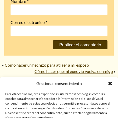
Nombre
*
Correo electrónico
*
«
Cómo hacer un hechizo para atraer a mi esposo
Cómo hacer que mi exnovio vuelva conmigo
»
Gestionar consentimiento
© 2026 TarotPaloma.com.
Para ofrecer las mejores experiencias, utilizamos tecnologías como las
cookies para almacenar y/o acceder a la información del dispositivo. El
consentimiento de estas tecnologías nos permitirá procesar datos como el
Sólo para mayores de 18 años. Las lecturas de cartas, hechizos,
comportamiento de navegación o las identificaciones únicas en este sitio.
amarres, endulzamientos, videncias y predicciones tienen
No consentir o retirar el consentimiento, puede afectar negativamente a
finalidad de entretenimiento y/o ayuda personal. Estos
ciertas características y funciones.