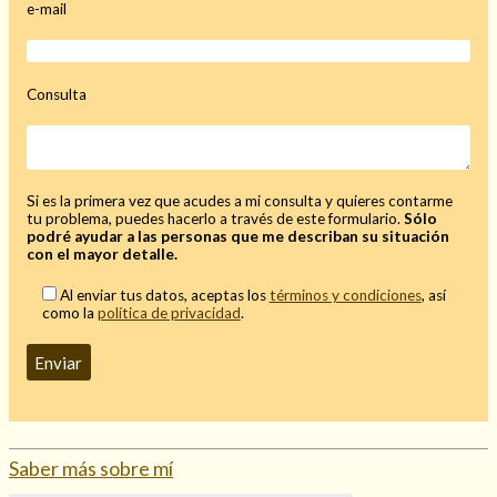
e-mail
Consulta
Hechizo de alejamiento
Tu consulta al tarot
Si es la primera vez que acudes a mi consulta y quieres contarme
tu problema, puedes hacerlo a través de este formulario.
Sólo
Alejamiento
(208)
podré ayudar a las personas que me describan su situación
Amarres
(145)
con el mayor detalle.
Cartomancia
(117)
Al enviar tus datos, aceptas los
términos y condiciones
, así
Cómo recuperar a mi ex
(190)
como la
política de privacidad
.
Endulzamiento
(112)
Hechizo de amor
(593)
Infidelidad
(104)
Oraciones
(3)
Rituales
(72)
Tarot online
(372)
Saber más sobre mí