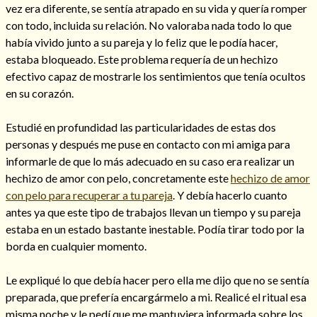
vez era diferente, se sentía atrapado en su vida y quería romper
con todo, incluida su relación. No valoraba nada todo lo que
había vivido junto a su pareja y lo feliz que le podía hacer,
estaba bloqueado. Este problema requería de un hechizo
efectivo capaz de mostrarle los sentimientos que tenía ocultos
en su corazón.
Cómo alejar a la amante de mi esposo
Estudié en profundidad las particularidades de estas dos
personas y después me puse en contacto con mi amiga para
informarle de que lo más adecuado en su caso era realizar un
hechizo de amor con pelo, concretamente este
hechizo de amor
con pelo para recuperar a tu pareja
. Y debía hacerlo cuanto
antes ya que este tipo de trabajos llevan un tiempo y su pareja
estaba en un estado bastante inestable. Podía tirar todo por la
borda en cualquier momento.
Le expliqué lo que debía hacer pero ella me dijo que no se sentía
Endulzamiento
preparada, que prefería encargármelo a mi. Realicé el ritual esa
misma noche y le pedí que me mantuviera informada sobre los