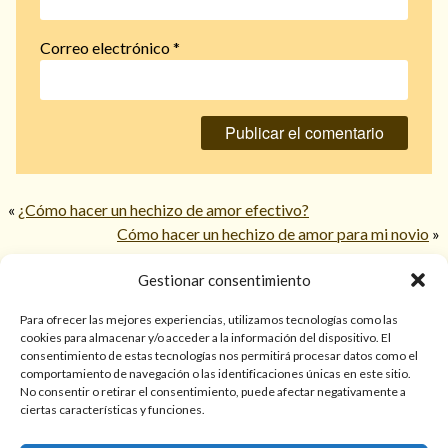
Correo electrónico
*
«
¿Cómo hacer un hechizo de amor efectivo?
Cómo hacer un hechizo de amor para mi novio
»
Gestionar consentimiento
© 2026 TarotPaloma.com.
Para ofrecer las mejores experiencias, utilizamos tecnologías como las
cookies para almacenar y/o acceder a la información del dispositivo. El
consentimiento de estas tecnologías nos permitirá procesar datos como el
Sólo para mayores de 18 años. Las lecturas de cartas, hechizos,
comportamiento de navegación o las identificaciones únicas en este sitio.
amarres, endulzamientos, videncias y predicciones tienen
No consentir o retirar el consentimiento, puede afectar negativamente a
finalidad de entretenimiento y/o ayuda personal. Estos
ciertas características y funciones.
servicios no sustituyen la atención psicológica, médica,