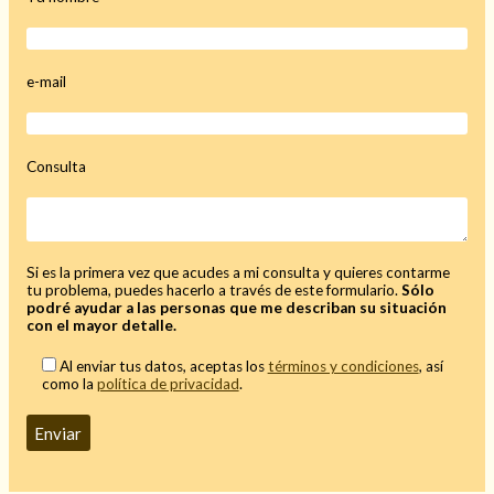
e-mail
Hechizo de alejamiento
Consulta
Tu consulta al tarot
Alejamiento
(208)
Amarres
(145)
Si es la primera vez que acudes a mi consulta y quieres contarme
Cartomancia
(117)
tu problema, puedes hacerlo a través de este formulario.
Sólo
Cómo recuperar a mi ex
(190)
podré ayudar a las personas que me describan su situación
con el mayor detalle.
Endulzamiento
(112)
Hechizo de amor
(593)
Al enviar tus datos, aceptas los
términos y condiciones
, así
Infidelidad
(104)
como la
política de privacidad
.
Oraciones
(3)
Rituales
(72)
Tarot online
(372)