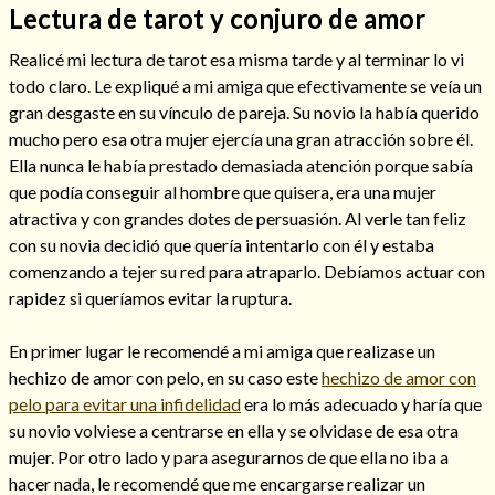
Lectura de tarot y conjuro de amor
Realicé mi lectura de tarot esa misma tarde y al terminar lo vi
todo claro. Le expliqué a mi amiga que efectivamente se veía un
gran desgaste en su vínculo de pareja. Su novio la había querido
mucho pero esa otra mujer ejercía una gran atracción sobre él.
Ella nunca le había prestado demasiada atención porque sabía
Cómo alejar a la amante de mi esposo
que podía conseguir al hombre que quisera, era una mujer
atractiva y con grandes dotes de persuasión. Al verle tan feliz
con su novia decidió que quería intentarlo con él y estaba
comenzando a tejer su red para atraparlo. Debíamos actuar con
rapidez si queríamos evitar la ruptura.
En primer lugar le recomendé a mi amiga que realizase un
hechizo de amor con pelo, en su caso este
hechizo de amor con
pelo para evitar una infidelidad
era lo más adecuado y haría que
su novio volviese a centrarse en ella y se olvidase de esa otra
mujer. Por otro lado y para asegurarnos de que ella no iba a
Endulzamiento
hacer nada, le recomendé que me encargarse realizar un