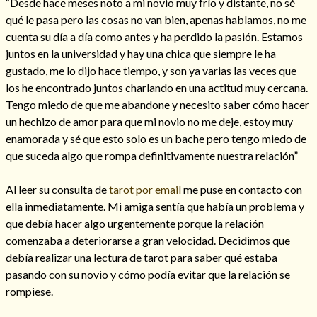
“Desde hace meses noto a mi novio muy frío y distante, no sé
qué le pasa pero las cosas no van bien, apenas hablamos, no me
cuenta su día a día como antes y ha perdido la pasión. Estamos
juntos en la universidad y hay una chica que siempre le ha
gustado, me lo dijo hace tiempo, y son ya varias las veces que
Hechizos de amor
los he encontrado juntos charlando en una actitud muy cercana.
Tengo miedo de que me abandone y necesito saber cómo hacer
un hechizo de amor para que mi novio no me deje, estoy muy
enamorada y sé que esto solo es un bache pero tengo miedo de
que suceda algo que rompa definitivamente nuestra relación”
Al leer su consulta de
tarot por email
me puse en contacto con
ella inmediatamente. Mi amiga sentía que había un problema y
que debía hacer algo urgentemente porque la relación
comenzaba a deteriorarse a gran velocidad. Decidimos que
debía realizar una lectura de tarot para saber qué estaba
Amarre para recuperar a mi pareja
pasando con su novio y cómo podía evitar que la relación se
rompiese.