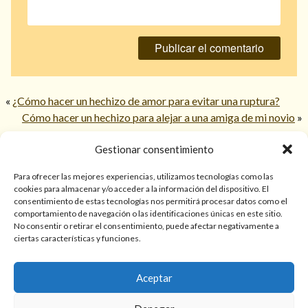
«
¿Cómo hacer un hechizo de amor para evitar una ruptura?
Cómo hacer un hechizo para alejar a una amiga de mi novio
»
Gestionar consentimiento
© 2026 TarotPaloma.com.
Para ofrecer las mejores experiencias, utilizamos tecnologías como las
cookies para almacenar y/o acceder a la información del dispositivo. El
consentimiento de estas tecnologías nos permitirá procesar datos como el
Sólo para mayores de 18 años. Las lecturas de cartas, hechizos,
comportamiento de navegación o las identificaciones únicas en este sitio.
amarres, endulzamientos, videncias y predicciones tienen
No consentir o retirar el consentimiento, puede afectar negativamente a
finalidad de entretenimiento y/o ayuda personal. Estos
ciertas características y funciones.
servicios no sustituyen la atención psicológica, médica,
psiquiátrica, financiera o legal. El resultado de cada servicio
Aceptar
puede variar de una persona a otra.