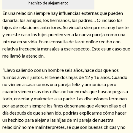
hechizo de alejamiento
En una relación siempre hay influencias externas que pueden
dañarla: los amigos, los hermanos, los padres… O incluso los
hijos de relaciones anteriores. Su vínculo siempre es muy fuerte
Hechizos de amor
y en este caso los hijos pueden ver a la nueva pareja como una
intrusa en su vida. En mi consulta de tarot online recibo con
relativa frecuencia mensajes a ese respecto. Este es un caso que
me llamó la atención.
“Llevo saliendo con un hombre seis años, hace dos que nos
fuimos a vivir juntos. Él tiene dos hijas de 12 y 16 años. Cuando
no vienen a casa somos una pareja feliz y armoniosa pero
cuando vienen esas dos niñas no hacen más que buscar pegas a
todo, enredar y malmeter a su padre. Las discusiones terminan
por aparecer siempre los fines de semana que vienen ellas o el
Amarre para recuperar a mi pareja
día después de que se han ido, podrías explicarme cómo hacer
un hechizo para alejar a las hijas de mi pareja de nuestra
relación? no me malinterpretes, sé que son buenas chicas y no