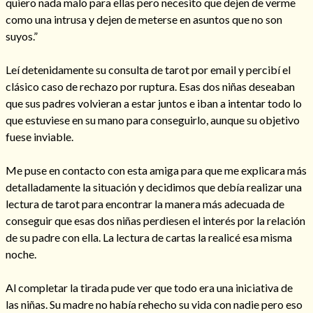
quiero nada malo para ellas pero necesito que dejen de verme
como una intrusa y dejen de meterse en asuntos que no son
suyos.”
Leí detenidamente su consulta de tarot por email y percibí el
clásico caso de rechazo por ruptura. Esas dos niñas deseaban
que sus padres volvieran a estar juntos e iban a intentar todo lo
Cómo alejar a la amante de mi esposo
que estuviese en su mano para conseguirlo, aunque su objetivo
fuese inviable.
Me puse en contacto con esta amiga para que me explicara más
detalladamente la situación y decidimos que debía realizar una
lectura de tarot para encontrar la manera más adecuada de
conseguir que esas dos niñas perdiesen el interés por la relación
de su padre con ella. La lectura de cartas la realicé esa misma
noche.
Al completar la tirada pude ver que todo era una iniciativa de
Endulzamiento
las niñas. Su madre no había rehecho su vida con nadie pero eso