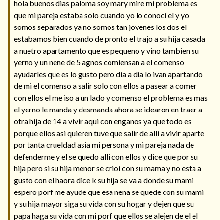
hola buenos dias paloma soy mary mire mi problema es
que mi pareja estaba solo cuando yo lo conoci el y yo
somos separados ya no somos tan jovenes los dos el
estabamos bien cuando de pronto el trajo a su hija casada
a nuetro apartamento que es pequeno y vino tambien su
yerno y un nene de 5 agnos comiensan a el comenso
ayudarles que es lo gusto pero dia a dia lo ivan apartando
de mi el comenso a salir solo con ellos a pasear a comer
con ellos el me iso a un lado y comenso el problema es mas
el yerno le manda y desmanda ahora se idearon en traer a
otra hija de 14 a vivir aqui con enganos ya que todo es
porque ellos asi quieren tuve que salir de alli a vivir aparte
por tanta crueldad asia mi persona y mi pareja nada de
defenderme y el se quedo alli con ellos y dice que por su
hija pero si su hija menor se crioi con su mama y no esta a
gusto con el haora dice k su hija se va a donde su mami
espero porf me ayude que esa nena se quede con su mami
y su hija mayor siga su vida con su hogar y dejen que su
papa haga su vida con mi porf que ellos se alejen de el el