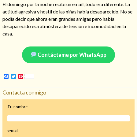
El domingo por la noche recibí un email, todo era diferente. La
actitud agresiva y hostil de las niñas había desaparecido. No se
podía decir que ahora eran grandes amigas pero había
desaparecido esa atmósfera de tensión e incomodidad en la
Hechizo de alejamiento
casa.
Tu consulta al tarot
Contáctame por WhatsApp
Alejamiento
(208)
Amarres
(145)
Facebook
Twitter
Pinterest
Cartomancia
(117)
Cómo recuperar a mi ex
(190)
Endulzamiento
(112)
Contacta conmigo
Hechizo de amor
(593)
Infidelidad
(104)
Tu nombre
Oraciones
(3)
Rituales
(72)
Tarot online
(372)
e-mail