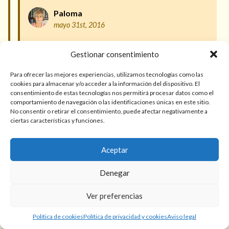
Paloma
mayo 31st, 2016
Ante todo, mantén la calma, no te dejes llevar por los
Gestionar consentimiento
nervios. Si haces un hechizo para que cada una
encuentre su lugar, todos seréis felices sin conflicto.
Para ofrecer las mejores experiencias, utilizamos tecnologías como las
cookies para almacenar y/o acceder a la información del dispositivo. El
consentimiento de estas tecnologías nos permitirá procesar datos como el
Responder
comportamiento de navegación o las identificaciones únicas en este sitio.
No consentir o retirar el consentimiento, puede afectar negativamente a
ciertas características y funciones.
Leela
junio 22nd, 2016
Aceptar
Estamos en la misma situación. Me enferma la hija de
Denegar
mi esposo,me ataca y me golpea y dice que es para
que mi bebé se muera y tengo 5 meses de embarazo.
Ver preferencias
Estoy qué pierdo la paciencia. Mi hijo es primero que
ella por más que sea la hija de mi esposo. Y si no se
Política de cookies
Política de privacidad y cookies
Aviso legal
aleja de nosotros, yo me iré con mi hijo y pobre de mi