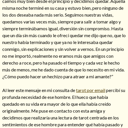
caímos muy bien desde el principio y decidimos quedar. Aquella
misma noche terminé en su casa y estuvo bien, pero ninguno de
los dos deseaba nada más serio. Seguimos nuestras vidas,
quedamos varias veces más, siempre para salir a tomar algo y
siempre terminábamos igual, diversión sin compromiso. Hasta
Hechizos de amor
que un día sin más cuando le ofrecí quedar me dijo que no, que lo
nuestro había terminado y que ya no le interesaba quedar
conmigo, sin explicaciones y sin volver a vernos. En un principio
no me importó, realmente no eramos más que amigos con
derecho a roce, pero ha pasado el tiempo y cada vez le hecho
más de menos, me he dado cuenta de que lo necesito en mi vida.
¿Cómo puedo hacer un hechizo para atraer a mi amante?”
Al leer este mensaje en mi consulta de
tarot por email
percibí su
profunda necesidad de ese hombre. El hueco que había
quedado en su vida era mayor de lo que ella había creído
Amarre para recuperar a mi pareja
originalmente. Me puse en contacto con esta amiga y
decidimos que realizaría una lectura de tarot centrada en los
sentimientos de ese hombre para entender qué había pasado y