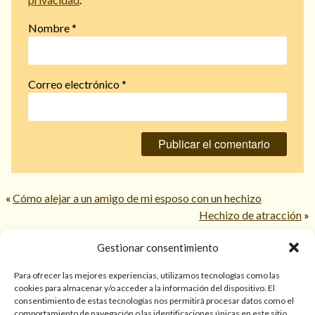
Nombre
*
Correo electrónico
*
«
Cómo alejar a un amigo de mi esposo con un hechizo
Hechizo de atracción
»
Gestionar consentimiento
© 2026 TarotPaloma.com.
Para ofrecer las mejores experiencias, utilizamos tecnologías como las
cookies para almacenar y/o acceder a la información del dispositivo. El
consentimiento de estas tecnologías nos permitirá procesar datos como el
Sólo para mayores de 18 años. Las lecturas de cartas, hechizos,
comportamiento de navegación o las identificaciones únicas en este sitio.