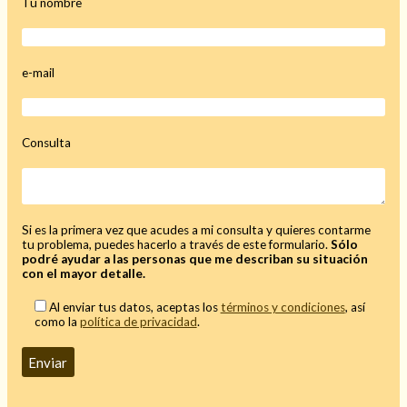
Tu nombre
e-mail
Hechizo de alejamiento
Consulta
Tu consulta al tarot
Alejamiento
(208)
Amarres
(145)
Cartomancia
(117)
Si es la primera vez que acudes a mi consulta y quieres contarme
tu problema, puedes hacerlo a través de este formulario.
Sólo
Cómo recuperar a mi ex
(190)
podré ayudar a las personas que me describan su situación
Endulzamiento
(112)
con el mayor detalle.
Hechizo de amor
(593)
Al enviar tus datos, aceptas los
términos y condiciones
, así
Infidelidad
(104)
como la
política de privacidad
.
Oraciones
(3)
Rituales
(72)
Tarot online
(372)