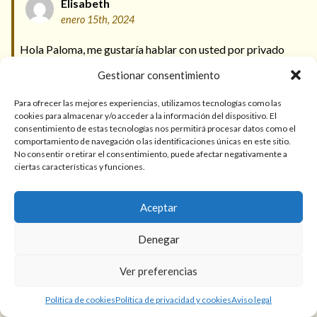
Elisabeth
enero 15th, 2024
Hola Paloma, me gustaría hablar con usted por privado
acerca de un problema con mi pareja. Gracias.
Gestionar consentimiento
Responder
Para ofrecer las mejores experiencias, utilizamos tecnologías como las
cookies para almacenar y/o acceder a la información del dispositivo. El
consentimiento de estas tecnologías nos permitirá procesar datos como el
Paloma
comportamiento de navegación o las identificaciones únicas en este sitio.
No consentir o retirar el consentimiento, puede afectar negativamente a
enero 17th, 2024
ciertas características y funciones.
Hola Elisabeth, te he mandado un correo para que
podamos hablar sobre tu situación.
Aceptar
Denegar
Responder
Ver preferencias
Irene
Política de cookies
Política de privacidad y cookies
Aviso legal
noviembre 27th, 2023