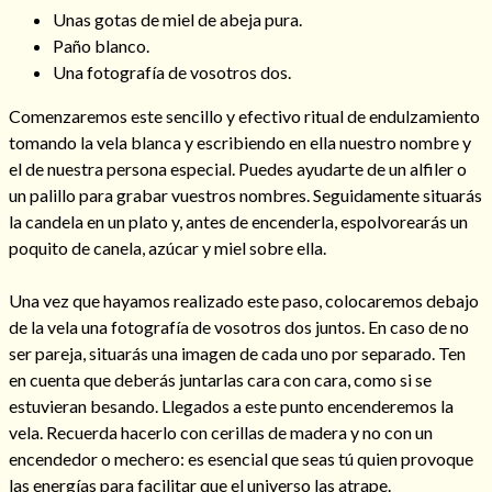
Unas gotas de miel de abeja pura.
Paño blanco.
Una fotografía de vosotros dos.
Hechizo de alejamiento
Comenzaremos este sencillo y efectivo ritual de endulzamiento
tomando la vela blanca y escribiendo en ella nuestro nombre y
el de nuestra persona especial. Puedes ayudarte de un alfiler o
Tu consulta al tarot
un palillo para grabar vuestros nombres. Seguidamente situarás
la candela en un plato y, antes de encenderla, espolvorearás un
Alejamiento
(208)
poquito de canela, azúcar y miel sobre ella.
Amarres
(145)
Cartomancia
(117)
Una vez que hayamos realizado este paso, colocaremos debajo
Cómo recuperar a mi ex
(190)
de la vela una fotografía de vosotros dos juntos. En caso de no
Endulzamiento
(112)
ser pareja, situarás una imagen de cada uno por separado. Ten
Hechizo de amor
(593)
en cuenta que deberás juntarlas cara con cara, como si se
Infidelidad
(104)
estuvieran besando. Llegados a este punto encenderemos la
Oraciones
(3)
vela. Recuerda hacerlo con cerillas de madera y no con un
Rituales
(72)
encendedor o mechero: es esencial que seas tú quien provoque
Tarot online
(372)
las energías para facilitar que el universo las atrape.