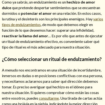
Como ya sabrás, un endulzamiento es un
hechizo de amor
dulce
que pretende despertar sentimientos que se encuentran
dormidos o
potenciar el amor
en una relación. En estos casos,
la rutina y el desinterés son los principales enemigos. Hay
varios
Hechizos de amor
tipos de endulzamientos
, de modo que debemos elegir en
función de lo que deseemos hacer: superar una infidelidad,
reactivar la llama del amor
… Es por ello que antes de ejecutar
un ritual de endulzamiento efectivo, es conveniente saber qué
tipo de ritual es el más adecuado para nuestra situación.
¿Cómo seleccionar un ritual de endulzamiento?
A menudo nos encontramos en una situación de incertidumbre,
inmersos en dudas o en posiciones conflictivas con esa persona,
y necesitamos aclararnos para saber qué dirección debemos
Amarre para recuperar a mi pareja
tomar. Es preciso averiguar qué hechizo es el idóneo para
nuestra situación. Si quieres comprobar cómo están las cosas
entre vosotros, puedes
consultarme
. Una tirada de cartas actúa
como una brújula en la niebla, indicándote la mejor dirección