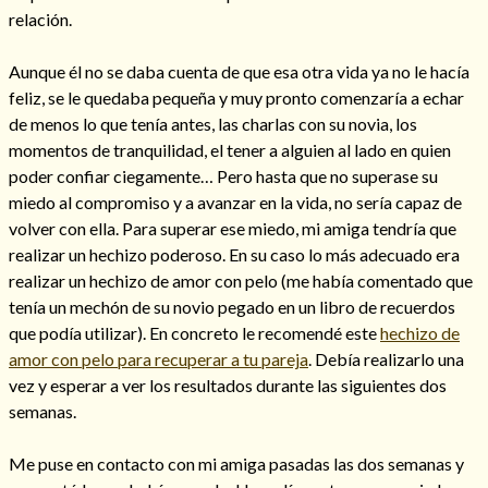
relación.
Aunque él no se daba cuenta de que esa otra vida ya no le hacía
feliz, se le quedaba pequeña y muy pronto comenzaría a echar
de menos lo que tenía antes, las charlas con su novia, los
momentos de tranquilidad, el tener a alguien al lado en quien
poder confiar ciegamente… Pero hasta que no superase su
Cómo alejar a la amante de mi esposo
miedo al compromiso y a avanzar en la vida, no sería capaz de
volver con ella. Para superar ese miedo, mi amiga tendría que
realizar un hechizo poderoso. En su caso lo más adecuado era
realizar un hechizo de amor con pelo (me había comentado que
tenía un mechón de su novio pegado en un libro de recuerdos
que podía utilizar). En concreto le recomendé este
hechizo de
amor con pelo para recuperar a tu pareja
. Debía realizarlo una
vez y esperar a ver los resultados durante las siguientes dos
semanas.
Endulzamiento
Me puse en contacto con mi amiga pasadas las dos semanas y