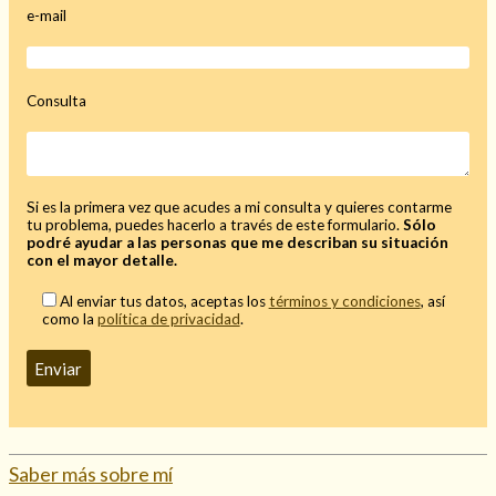
e-mail
Consulta
Hechizo de alejamiento
Tu consulta al tarot
Si es la primera vez que acudes a mi consulta y quieres contarme
Alejamiento
(208)
tu problema, puedes hacerlo a través de este formulario.
Sólo
podré ayudar a las personas que me describan su situación
Amarres
(145)
con el mayor detalle.
Cartomancia
(117)
Al enviar tus datos, aceptas los
términos y condiciones
, así
Cómo recuperar a mi ex
(190)
como la
política de privacidad
.
Endulzamiento
(112)
Hechizo de amor
(593)
Infidelidad
(104)
Oraciones
(3)
Rituales
(72)
Tarot online
(372)
Saber más sobre mí