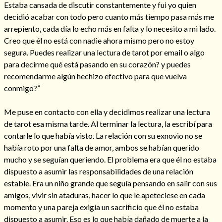
Estaba cansada de discutir constantemente y fui yo quien
decidió acabar con todo pero cuanto más tiempo pasa más me
arrepiento, cada día lo echo más en falta y lo necesito a mi lado.
Creo que él no está con nadie ahora mismo pero no estoy
Hechizos de amor
segura. Puedes realizar una lectura de tarot por email o algo
para decirme qué está pasando en su corazón? y puedes
recomendarme algún hechizo efectivo para que vuelva
conmigo?”
Me puse en contacto con ella y decidimos realizar una lectura
de tarot esa misma tarde. Al terminar la lectura, la escribí para
contarle lo que había visto. La relación con su exnovio no se
había roto por una falta de amor, ambos se habían querido
mucho y se seguían queriendo. El problema era que él no estaba
dispuesto a asumir las responsabilidades de una relación
Amarre para recuperar a mi pareja
estable. Era un niño grande que seguía pensando en salir con sus
amigos, vivir sin ataduras, hacer lo que le apeteciese en cada
momento y una pareja exigía un sacrificio que él no estaba
dispuesto a asumir. Eso es lo que había dañado de muerte a la