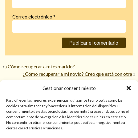
Correo electrónico
*
«
¿Cómo recuperar a mi exmarido?
¿Cómo recuperar a mi novio? Creo que está con otra
»
Gestionar consentimiento
© 2026 TarotPaloma.com.
Para ofrecer las mejores experiencias, utilizamos tecnologías como las
cookies para almacenar y/o acceder a la información del dispositivo. El
consentimiento de estas tecnologías nos permitirá procesar datos como el
Sólo para mayores de 18 años. Las lecturas de cartas, hechizos,
comportamiento de navegación o las identificaciones únicas en este sitio.
amarres, endulzamientos, videncias y predicciones tienen
No consentir o retirar el consentimiento, puede afectar negativamente a
finalidad de entretenimiento y/o ayuda personal. Estos
ciertas características y funciones.
servicios no sustituyen la atención psicológica, médica,