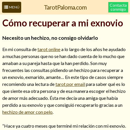
Contacta
TarotPaloma.com
MENÚ
conmigo
Cómo recuperar a mi exnovio
Necesito un hechizo, no consigo olvidarlo
En mi consulta de
tarot online
a lo largo de los años he ayudado
a muchas personas que no se han dado cuenta de lo mucho que
amaban a su pareja hasta que la han perdido. Son muy
frecuentes las consultas pidiendo un hechizo para recuperar a
un exnovio, exmarido, amante… En este tipo de casos siempre
Leer más sobre mí
recomiendo una lectura de
tarot por email
para saber qué es lo
que siente esa otra persona y de esa manera escoger el hechizo
de amor más adecuado. Ésta me decía una amiga que había
perdido a su exnovio y que consiguió recuperarlo gracias a un
hechizo de amor con pelo
.
“Hace ya cuatro meses que terminé mi relación con mi exnovio.