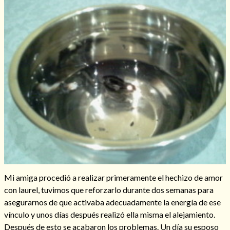
Hechizo de alejamiento
Tu consulta al tarot
Alejamiento
(208)
Amarres
(145)
Cartomancia
(117)
Cómo recuperar a mi ex
(190)
Endulzamiento
(112)
Hechizo de amor
(593)
Mi amiga procedió a realizar primeramente el hechizo de amor
Infidelidad
(104)
con laurel, tuvimos que reforzarlo durante dos semanas para
Oraciones
(3)
asegurarnos de que activaba adecuadamente la energía de ese
Rituales
(72)
vínculo y unos días después realizó ella misma el alejamiento.
Tarot online
(372)
Después de esto se acabaron los problemas. Un día su esposo