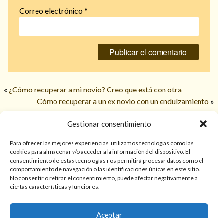
Correo electrónico
*
«
¿Cómo recuperar a mi novio? Creo que está con otra
Cómo recuperar a un ex novio con un endulzamiento
»
Gestionar consentimiento
© 2026 TarotPaloma.com.
Para ofrecer las mejores experiencias, utilizamos tecnologías como las
cookies para almacenar y/o acceder a la información del dispositivo. El
consentimiento de estas tecnologías nos permitirá procesar datos como el
Sólo para mayores de 18 años. Las lecturas de cartas, hechizos,
comportamiento de navegación o las identificaciones únicas en este sitio.
amarres, endulzamientos, videncias y predicciones tienen
No consentir o retirar el consentimiento, puede afectar negativamente a
finalidad de entretenimiento y/o ayuda personal. Estos
ciertas características y funciones.
servicios no sustituyen la atención psicológica, médica,
psiquiátrica, financiera o legal. El resultado de cada servicio
Aceptar