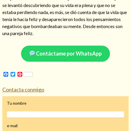
se levantó descubriendo que su vida era plena y que no se
Mi rincón
estaba perdiendo nada, es más, se dió cuenta de que la vida que
Mis libros favoritos
tenía le hacía feliz y desaparecieron todos los pensamientos
Mi Blog
negativos que bombardeaban su mente. Desde entonces son
¿Qué es el tarot?
una pareja feliz.
Contáctame por WhatsApp
Facebook
Twitter
Pinterest
Contacta conmigo
Tu nombre
e-mail