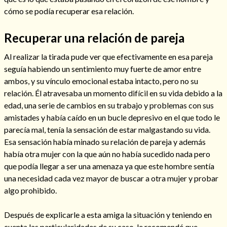
cómo se podía recuperar esa relación.
Recuperar una relación de pareja
Al realizar la tirada pude ver que efectivamente en esa pareja
seguía habiendo un sentimiento muy fuerte de amor entre
ambos, y su vínculo emocional estaba intacto, pero no su
Cómo alejar a la amante de mi esposo
relación. Él atravesaba un momento difícil en su vida debido a la
edad, una serie de cambios en su trabajo y problemas con sus
amistades y había caído en un bucle depresivo en el que todo le
parecía mal, tenía la sensación de estar malgastando su vida.
Esa sensación había minado su relación de pareja y además
había otra mujer con la que aún no había sucedido nada pero
que podía llegar a ser una amenaza ya que este hombre sentía
una necesidad cada vez mayor de buscar a otra mujer y probar
algo prohibido.
Endulzamiento
Después de explicarle a esta amiga la situación y teniendo en
cuenta las particularidades de su caso, le recomendé que