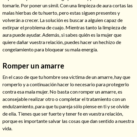
tomarle. Por poner un símil. Con una limpieza de aura cortas las
Mi rincón
malas hierbas de tu huerto, pero estas siguen presentes y
Mis libros favoritos
volverán a crecer. La solución es buscar a alguien capaz de
Mi Blog
extirpar el problema de cuajo. Mientras tanto la limpieza de
¿Qué es el tarot?
aura puede ayudar. Además, si sabes quién es la mujer que
quiere dañar vuestra relación, puedes hacer un hechizo de
congelamiento para bloquear su mala energía.
Romper un amarre
En el caso de que tu hombre sea víctima de un amarre, hay que
romperlo y a continuación hacer lo necesario para protegerlo
contra esa mala mujer. No basta con romper un amarre, es
aconsejable realizar otro o completar el tratamiento con un
endulzamiento, para que tu pareja sólo piense en ti y se olvide
de ella. Tienes que ser fuerte y tener fe en vuestra relación,
porque es importante salvar las cosas que dan sentido a nuestra
vida.