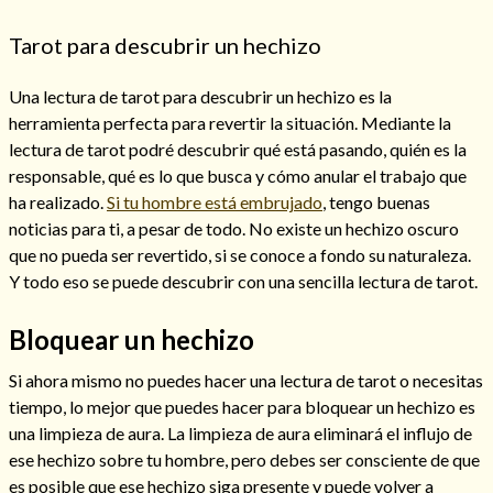
Tarot para descubrir un hechizo
Una lectura de tarot para descubrir un hechizo es la
Hechizo de alejamiento
herramienta perfecta para revertir la situación. Mediante la
lectura de tarot podré descubrir qué está pasando, quién es la
responsable, qué es lo que busca y cómo anular el trabajo que
Tu consulta al tarot
ha realizado.
Si tu hombre está embrujado
, tengo buenas
Alejamiento
(208)
noticias para ti, a pesar de todo. No existe un hechizo oscuro
Amarres
(145)
que no pueda ser revertido, si se conoce a fondo su naturaleza.
Cartomancia
(117)
Y todo eso se puede descubrir con una sencilla lectura de tarot.
Cómo recuperar a mi ex
(190)
Endulzamiento
(112)
Bloquear un hechizo
Hechizo de amor
(593)
Si ahora mismo no puedes hacer una lectura de tarot o necesitas
Infidelidad
(104)
tiempo, lo mejor que puedes hacer para bloquear un hechizo es
Oraciones
(3)
una limpieza de aura. La limpieza de aura eliminará el influjo de
Rituales
(72)
ese hechizo sobre tu hombre, pero debes ser consciente de que
Tarot online
(372)
es posible que ese hechizo siga presente y puede volver a