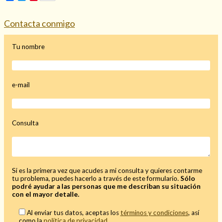
Mi rincón
Contacta conmigo
Mis libros favoritos
Mi Blog
Tu nombre
¿Qué es el tarot?
e-mail
Consulta
Si es la primera vez que acudes a mi consulta y quieres contarme
tu problema, puedes hacerlo a través de este formulario.
Sólo
podré ayudar a las personas que me describan su situación
con el mayor detalle.
Al enviar tus datos, aceptas los
términos y condiciones
, así
como la
política de privacidad
.