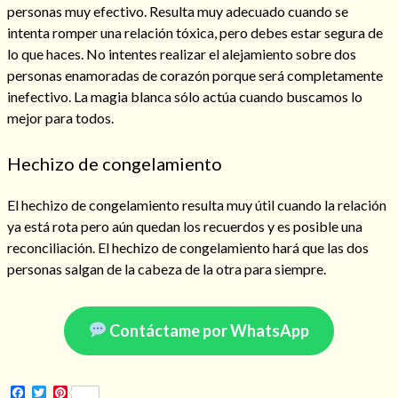
personas muy efectivo. Resulta muy adecuado cuando se
intenta romper una relación tóxica, pero debes estar segura de
lo que haces. No intentes realizar el alejamiento sobre dos
personas enamoradas de corazón porque será completamente
Hechizo de alejamiento
inefectivo. La magia blanca sólo actúa cuando buscamos lo
mejor para todos.
Tu consulta al tarot
Hechizo de congelamiento
Alejamiento
(208)
Amarres
(145)
El hechizo de congelamiento resulta muy útil cuando la relación
Cartomancia
(117)
ya está rota pero aún quedan los recuerdos y es posible una
Cómo recuperar a mi ex
(190)
reconciliación. El hechizo de congelamiento hará que las dos
Endulzamiento
(112)
personas salgan de la cabeza de la otra para siempre.
Hechizo de amor
(593)
Infidelidad
(104)
Contáctame por WhatsApp
Oraciones
(3)
Rituales
(72)
Tarot online
(372)
Facebook
Twitter
Pinterest