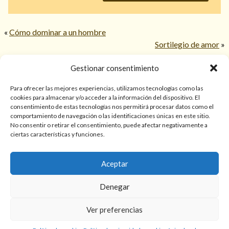
«
Cómo dominar a un hombre
Sortilegio de amor
»
Gestionar consentimiento
© 2026 TarotPaloma.com.
Para ofrecer las mejores experiencias, utilizamos tecnologías como las
cookies para almacenar y/o acceder a la información del dispositivo. El
consentimiento de estas tecnologías nos permitirá procesar datos como el
Sólo para mayores de 18 años. Las lecturas de cartas, hechizos,
comportamiento de navegación o las identificaciones únicas en este sitio.
amarres, endulzamientos, videncias y predicciones tienen
No consentir o retirar el consentimiento, puede afectar negativamente a
finalidad de entretenimiento y/o ayuda personal. Estos
ciertas características y funciones.
servicios no sustituyen la atención psicológica, médica,
psiquiátrica, financiera o legal. El resultado de cada servicio
Aceptar
puede variar de una persona a otra.
Denegar
Política de privacidad y cookies
Términos y Condiciones
Ver preferencias
Aviso legal