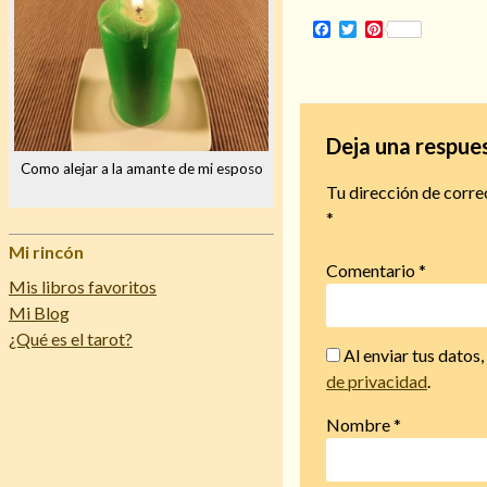
Facebook
Twitter
Pinterest
Deja una respue
Como alejar a la amante de mi esposo
Tu dirección de corre
*
Mi rincón
Comentario
*
Mis libros favoritos
Mi Blog
¿Qué es el tarot?
Al enviar tus datos
de privacidad
.
Nombre
*