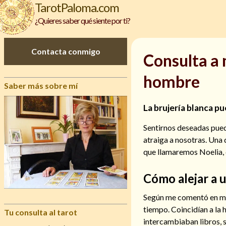
TarotPaloma.com
¿Quieres saber qué siente por ti?
Contacta conmigo
Consulta a 
hombre
Saber más sobre mí
La brujería blanca p
Sentirnos deseadas pued
atraiga a nosotras. Una 
que llamaremos Noelia, 
Cómo alejar a
Según me comentó en mi 
tiempo. Coincidían a la 
Tu consulta al tarot
intercambiaban libros, 