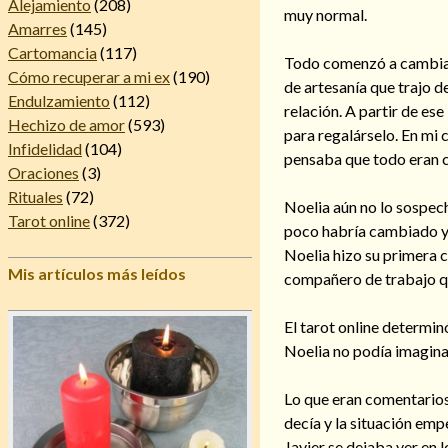
Alejamiento
(208)
muy normal.
Amarres
(145)
Cartomancia
(117)
Todo comenzó a cambiar 
Cómo recuperar a mi ex
(190)
de artesanía que trajo d
Endulzamiento
(112)
relación. A partir de es
Hechizo de amor
(593)
para regalárselo. En mi 
Infidelidad
(104)
pensaba que todo eran c
Oraciones
(3)
Rituales
(72)
Noelia aún no lo sospec
Tarot online
(372)
poco habría cambiado y 
Noelia hizo su primera c
Mis artículos más leídos
compañero de trabajo q
El tarot online determin
Noelia no podía imaginar
Lo que eran comentarios 
decía y la situación em
Javier se dejaba ver en 