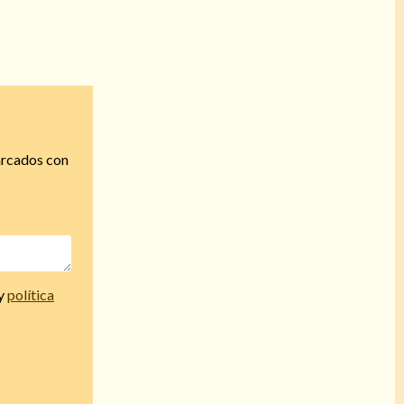
arcados con
y
política