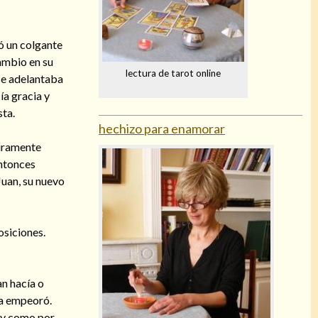
ó un colgante
cambio en su
lectura de tarot online
 se adelantaba
ía gracia y
sta.
hechizo para enamorar
guramente
entonces
Juan, su nuevo
osiciones.
an hacía o
sa empeoró.
e y como por