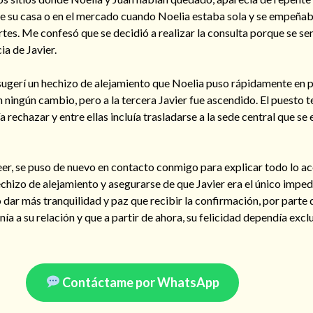
 de su casa o en el mercado cuando Noelia estaba sola y se empeña
tes. Me confesó que se decidió a realizar la consulta porque se se
ia de Javier.
e sugerí un hechizo de alejamiento que Noelia puso rápidamente en p
ningún cambio, pero a la tercera Javier fue ascendido. El puesto t
 rechazar y entre ellas incluía trasladarse a la sede central que s
reer, se puso de nuevo en contacto conmigo para explicar todo lo a
echizo de alejamiento y asegurarse de que Javier era el único impe
o dar más tranquilidad y paz que recibir la confirmación, por parte d
nía a su relación y que a partir de ahora, su felicidad dependía exc
Contáctame por WhatsApp