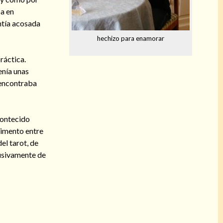
ba en
ntía acosada
hechizo para enamorar
ráctica.
enía unas
e encontraba
contecido
dimento entre
el tarot, de
lusivamente de