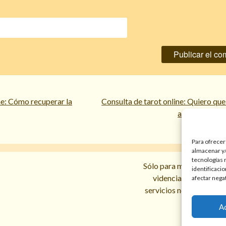
ne: Cómo recuperar la
Consulta de tarot online: Quiero qu
admitan nuest
Para ofrecer
almacenar y/
tecnologías 
Sólo para mayores de 18 
identificaci
videncias y prediccio
afectar nega
servicios no sustituyen l
A