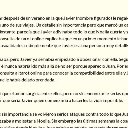
después de un verano en la que Javier (nombre figurado) le regal
e uno de sus viajes. Un detalle sin importancia pero que marcó un 
e instante, parecía que Javier adivinaba todo lo que Noelia quería y
consulta de tarot online explicaba que en un primer momento le hac
asualidades o simplemente que Javier era una persona muy detalli
haba, pero Javier ya se había empezado a obsesionar con ella. Se
él nunca habría ido más allá de no ser porque apareció Juan. Por 
onsulta al tarot online para conocer la compatibilidad entre ella y 
ue le había dejado prendada.
ó que el amor surgiría entre ellos, pero no sin encontrarse serías op
 que sería Javier quien comenzaría a hacerles la vida imposible.
sin importancia se volvieron serios ataques contra todo lo que Ju
pezaba a molestar a Noelia. Sin embargo las últimas semanas la co
los sitios donde Noelia y Juan habían quedado, aparecía de repent