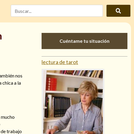
n
Cuéntame tu situación
lectura de tarot
también nos
a chica a la
a mucho
e
 de trabajo