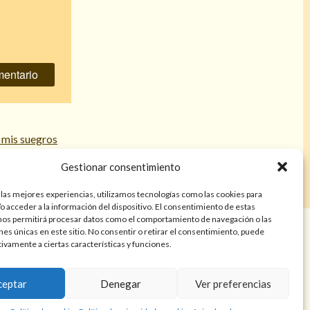
e mis suegros
ra relación
»
Gestionar consentimiento
 las mejores experiencias, utilizamos tecnologías como las cookies para
o acceder a la información del dispositivo. El consentimiento de estas
nos permitirá procesar datos como el comportamiento de navegación o las
años. Las lecturas de cartas, hechizos, amarres, endulzamientos,
ones únicas en este sitio. No consentir o retirar el consentimiento, puede
nes tienen finalidad de entretenimiento y/o ayuda personal. Estos
tivamente a ciertas características y funciones.
a atención psicológica, médica, psiquiátrica, financiera o legal. El
resultado de cada servicio puede variar de una persona a otra.
ceptar
Denegar
Ver preferencias