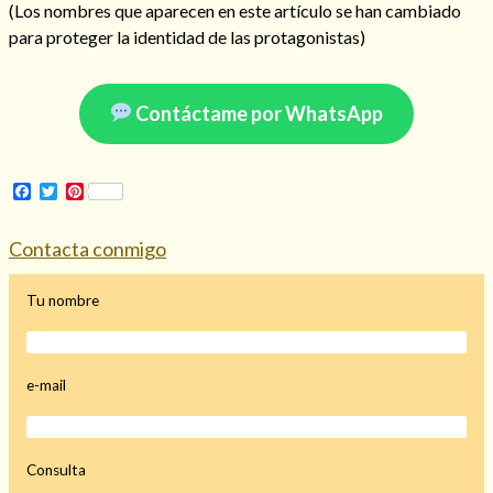
(Los nombres que aparecen en este artículo se han cambiado
para proteger la identidad de las protagonistas)
Hechizo de alejamiento
Contáctame por WhatsApp
Tu consulta al tarot
Facebook
Twitter
Pinterest
Alejamiento
(208)
Contacta conmigo
Amarres
(145)
Cartomancia
(117)
Tu nombre
Cómo recuperar a mi ex
(190)
Endulzamiento
(112)
Hechizo de amor
(593)
Infidelidad
(104)
e-mail
Oraciones
(3)
Rituales
(72)
Tarot online
(372)
Consulta