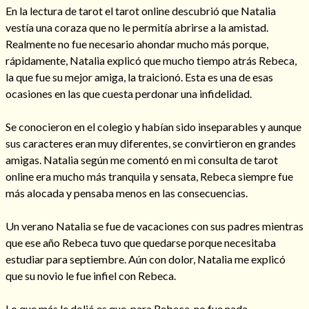
En la lectura de tarot el tarot online descubrió que Natalia
vestía una coraza que no le permitía abrirse a la amistad.
Realmente no fue necesario ahondar mucho más porque,
rápidamente, Natalia explicó que mucho tiempo atrás Rebeca,
Hechizos de amor
la que fue su mejor amiga, la traicionó. Esta es una de esas
ocasiones en las que cuesta perdonar una infidelidad.
Se conocieron en el colegio y habían sido inseparables y aunque
sus caracteres eran muy diferentes, se convirtieron en grandes
amigas. Natalia según me comentó en mi consulta de tarot
online era mucho más tranquila y sensata, Rebeca siempre fue
más alocada y pensaba menos en las consecuencias.
Un verano Natalia se fue de vacaciones con sus padres mientras
que ese año Rebeca tuvo que quedarse porque necesitaba
Amarre para recuperar a mi pareja
estudiar para septiembre. Aún con dolor, Natalia me explicó
que su novio le fue infiel con Rebeca.
Lo que más le dolió es que, para Rebeca, no fue nada