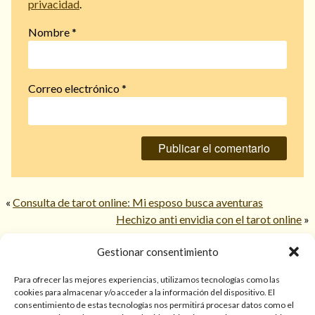
privacidad
.
Nombre
*
Correo electrónico
*
«
Consulta de tarot online: Mi esposo busca aventuras
Hechizo anti envidia con el tarot online
»
Gestionar consentimiento
© 2026 TarotPaloma.com.
Para ofrecer las mejores experiencias, utilizamos tecnologías como las
cookies para almacenar y/o acceder a la información del dispositivo. El
consentimiento de estas tecnologías nos permitirá procesar datos como el
Sólo para mayores de 18 años. Las lecturas de cartas, hechizos,