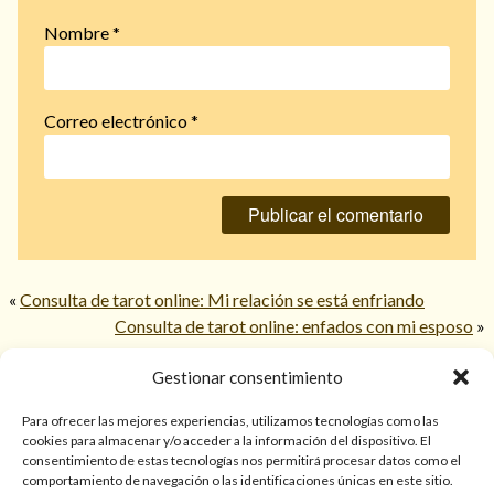
Nombre
*
Correo electrónico
*
«
Consulta de tarot online: Mi relación se está enfriando
Consulta de tarot online: enfados con mi esposo
»
Gestionar consentimiento
© 2026 TarotPaloma.com.
Para ofrecer las mejores experiencias, utilizamos tecnologías como las
cookies para almacenar y/o acceder a la información del dispositivo. El
consentimiento de estas tecnologías nos permitirá procesar datos como el
Sólo para mayores de 18 años. Las lecturas de cartas, hechizos,
comportamiento de navegación o las identificaciones únicas en este sitio.
amarres, endulzamientos, videncias y predicciones tienen