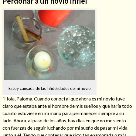
Perdonar a un novio infiel
Hechizos de amor
Estoy cansada de las infidelidades de mi novio
“Hola, Paloma. Cuando conocí al que ahora es mi novio tuve
claro que estaba ante el hombre de mis sueños y que haría todo
Amarre para recuperar a mi pareja
cuanto estuviese en mi mano para permanecer siempre a su
lado. Ahora, al paso de los años, hay días en que no me siento
con fuerzas de seguir luchando por mi sueño de pasar mi vida
junto a él. Tengo que confesar que sigo tan enamorada o más