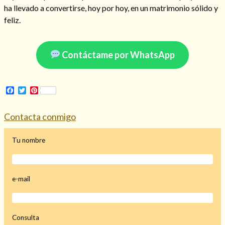
ha llevado a convertirse, hoy por hoy, en un matrimonio sólido y
feliz.
Hechizo de alejamiento
Contáctame por WhatsApp
Tu consulta al tarot
Facebook
Twitter
Pinterest
Alejamiento
(208)
Amarres
(145)
Contacta conmigo
Cartomancia
(117)
Cómo recuperar a mi ex
(190)
Tu nombre
Endulzamiento
(112)
Hechizo de amor
(593)
Infidelidad
(104)
e-mail
Oraciones
(3)
Rituales
(72)
Tarot online
(372)
Consulta