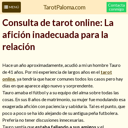
Contacta
TarotPaloma.com
MENÚ
conmigo
Consulta de tarot online: La
afición inadecuada para la
relación
Hace un año aproximadamente, acudió a mí un hombre Tauro
de 41 años. Por mi experiencia de largos años en el
tarot
Leer más sobre mí
online
, ya tendría que hacer comunes todos los casos pero hay
días en que aparece algo nuevo y sorprendente.
Tauro amaba el fútbol y a su equipo del alma sobre todas las
cosas. En sus 8 años de matrimonio, su mujer fue modulando esa
exagerada afición con paciencia y sabiduría. Tal es el punto, que
poco a poco se ha ido alejando de su antigua peña futbolera.
Prefería no tener discusiones innecesarias.
Tauro sentía que
estaba fallando a sus amigos
y el