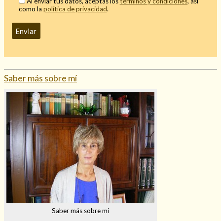
Al enviar tus datos, aceptas los
términos y condiciones
, así
como la
política de privacidad
.
Mi rincón
Mis libros favoritos
Mi Blog
¿Qué es el tarot?
Saber más sobre mí
Saber más sobre mí