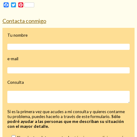
Facebook
Twitter
Pinterest
Contacta conmigo
Hechizo de alejamiento
Tu nombre
Tu consulta al tarot
e-mail
Alejamiento
(208)
Amarres
(145)
Cartomancia
(117)
Consulta
Cómo recuperar a mi ex
(190)
Endulzamiento
(112)
Hechizo de amor
(593)
Infidelidad
(104)
Si es la primera vez que acudes a mi consulta y quieres contarme
Oraciones
(3)
tu problema, puedes hacerlo a través de este formulario.
Sólo
Rituales
(72)
podré ayudar a las personas que me describan su situación
con el mayor detalle.
Tarot online
(372)