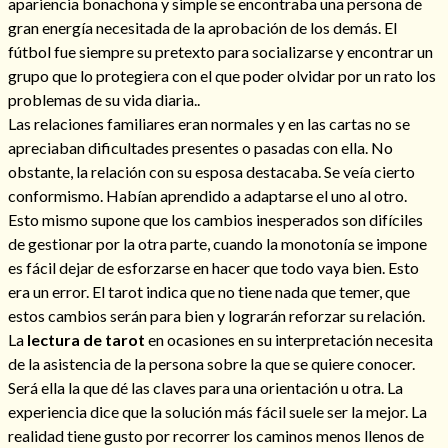
apariencia bonachona y simple se encontraba una persona de
gran energía necesitada de la aprobación de los demás. El
fútbol fue siempre su pretexto para socializarse y encontrar un
grupo que lo protegiera con el que poder olvidar por un rato los
problemas de su vida diaria..
Las relaciones familiares eran normales y en las cartas no se
apreciaban dificultades presentes o pasadas con ella. No
Cómo alejar a la amante de mi esposo
obstante, la relación con su esposa destacaba. Se veía cierto
conformismo. Habían aprendido a adaptarse el uno al otro.
Esto mismo supone que los cambios inesperados son difíciles
de gestionar por la otra parte, cuando la monotonía se impone
es fácil dejar de esforzarse en hacer que todo vaya bien. Esto
era un error. El tarot indica que no tiene nada que temer, que
estos cambios serán para bien y lograrán reforzar su relación.
La
lectura de tarot
en ocasiones en su interpretación necesita
de la asistencia de la persona sobre la que se quiere conocer.
Será ella la que dé las claves para una orientación u otra. La
experiencia dice que la solución más fácil suele ser la mejor. La
Endulzamiento
realidad tiene gusto por recorrer los caminos menos llenos de