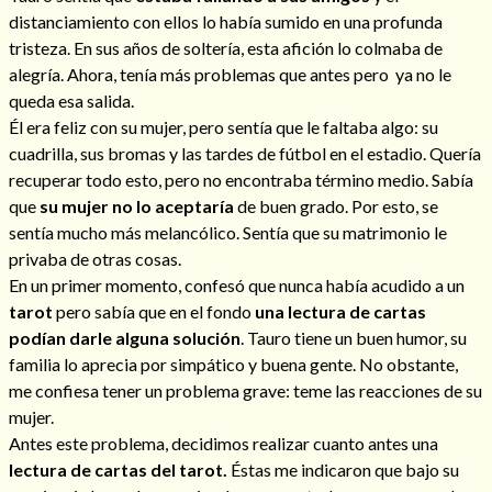
distanciamiento con ellos lo había sumido en una profunda
tristeza. En sus años de soltería, esta afición lo colmaba de
alegría. Ahora, tenía más problemas que antes pero ya no le
queda esa salida.
Hechizos de amor
Él era feliz con su mujer, pero sentía que le faltaba algo: su
cuadrilla, sus bromas y las tardes de fútbol en el estadio. Quería
recuperar todo esto, pero no encontraba término medio. Sabía
que
su mujer no lo aceptaría
de buen grado. Por esto, se
sentía mucho más melancólico. Sentía que su matrimonio le
privaba de otras cosas.
En un primer momento, confesó que nunca había acudido a un
tarot
pero sabía que en el fondo
una lectura de cartas
podían darle alguna solución
. Tauro tiene un buen humor, su
familia lo aprecia por simpático y buena gente. No obstante,
me confiesa tener un problema grave: teme las reacciones de su
Amarre para recuperar a mi pareja
mujer.
Antes este problema, decidimos realizar cuanto antes una
lectura de cartas del tarot.
Éstas me indicaron que bajo su