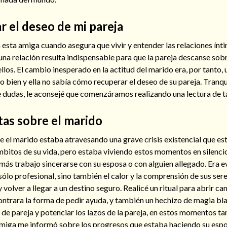
 el deseo de mi pareja
esta amiga cuando asegura que vivir y entender las relaciones ínt
a relación resulta indispensable para que la pareja descanse sobr
ellos. El cambio inesperado en la actitud del marido era, por tanto, 
 bien y ella no sabía cómo recuperar el deseo de su pareja. Tranqu
e dudas, le aconsejé que comenzáramos realizando una lectura de t
tas sobre el marido
e el marido estaba atravesando una grave crisis existencial que es
bitos de su vida, pero estaba viviendo estos momentos en silencio
más trabajo sincerarse con su esposa o con alguien allegado. Era 
ólo profesional, sino también el calor y la comprensión de sus ser
volver a llegar a un destino seguro. Realicé un ritual para abrir ca
ontrara la forma de pedir ayuda, y también un hechizo de magia bl
 de pareja y potenciar los lazos de la pareja, en estos momentos tan 
iga me informó sobre los progresos que estaba haciendo su espos