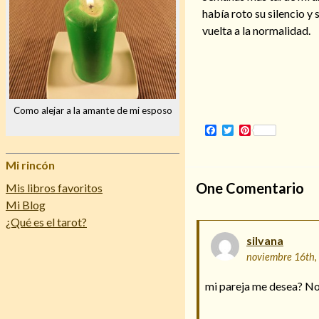
había roto su silencio 
vuelta a la normalidad.
Como alejar a la amante de mi esposo
Facebook
Twitter
Pinterest
Mi rincón
One
Comentario
Mis libros favoritos
Mi Blog
¿Qué es el tarot?
silvana
noviembre 16th,
mi pareja me desea? No s