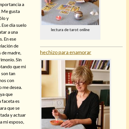
mportancia a
a. Me gusta
ólo y
 Ese día suelo
lectura de tarot online
atar a una
s. En ese
elación de
hechizo para enamorar
s de madre,
imonio. Sin
otando que mi
 son tan
mos con
to me desea.
 ya que
 faceta es
ara que se
tada y actuar
 a mi esposo,