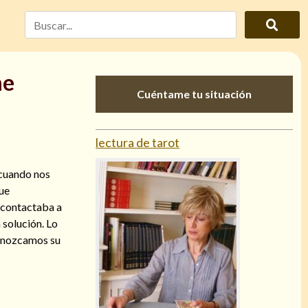
me
Cuéntame tu situación
lectura de tarot
 cuando nos
que
o contactaba a
 solución. Lo
Conozcamos su