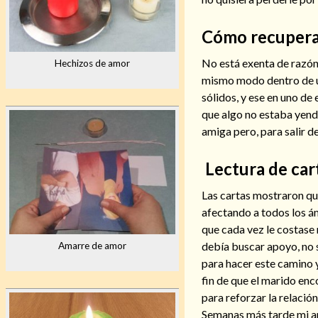
Cómo recuperar
No está exenta de razón 
Hechizos de amor
mismo modo dentro de un
sólidos, y ese en uno de 
que algo no estaba yendo
amiga pero, para salir d
Lectura de car
Las cartas mostraron qu
afectando a todos los ám
que cada vez le costase 
debía buscar apoyo, no s
Amarre de amor
para hacer este camino y 
fin de que el marido enc
para reforzar la relación
Semanas más tarde mi am