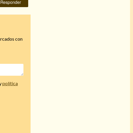
Responder
arcados con
y
política