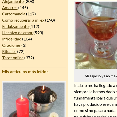
Alejamiento
(208)
Amarres
(145)
Cartomancia
(117)
Cómo recuperar a mi ex
(190)
Endulzamiento
(112)
Hechizo de amor
(593)
Infidelidad
(104)
Oraciones
(3)
Rituales
(72)
Tarot online
(372)
Mis artículos más leídos
Mi esposo ya no me
Incluso me ha llegado a
siempre le hemos dado m
fundamental para que un
haya producido ese camb
como si no pasara nada. 
no quisiera perderle por