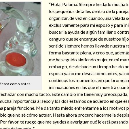
“Hola, Paloma. Siempre he dado mucha i
los pequeños detalles dentro de la parej
organizar, de vez en cuando, una velada s
exclusivamente para mi esposo y para mí.
buscar la ayuda de algún familiar o contr
canguro que se encargue de nuestros hijo
sentido siempre hemos llevado nuestra r
forma bastante plena, y creo que, ademá
me he seguido sintiendo mujer en mi matr
embargo, desde hace un tiempo he ido n
esposo ya no me desea como antes, ya no
continuos los momentos en que bromea
 desea como antes
insinuaciones en las que él muestra cuán
 rechazar con mucho tacto. Este cambio me tiene muy preocupada,
ucha importancia al sexo y los dos estamos de acuerdo en que esa
a pareja funcione. Me da tanto miedo enfrentarme a los motivos p
io que no sé cómo actuar. Hasta ahora procuro hacerme la despis
Por favor, te ruego que me ayudes a averiguar qué le está pasando
 nada del mundo. ”