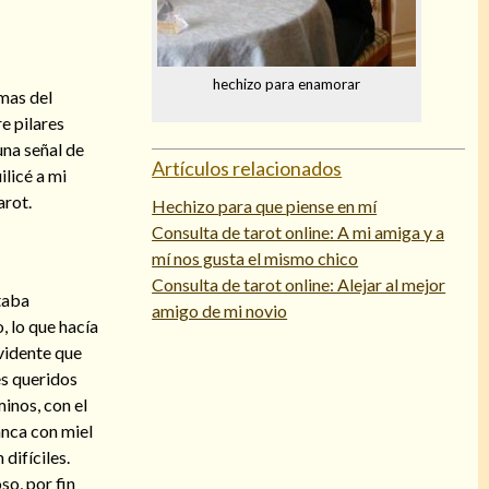
hechizo para enamorar
imas del
e pilares
una señal de
Artículos relacionados
ilicé a mi
arot.
Hechizo para que piense en mí
Consulta de tarot online: A mi amiga y a
mí nos gusta el mismo chico
Consulta de tarot online: Alejar al mejor
taba
amigo de mi novio
, lo que hacía
evidente que
es queridos
minos, con el
anca con miel
difíciles.
o, por fin