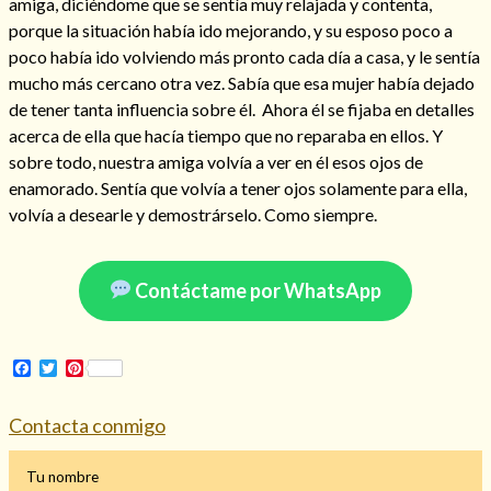
amiga, diciéndome que se sentía muy relajada y contenta,
Mi rincón
porque la situación había ido mejorando, y su esposo poco a
poco había ido volviendo más pronto cada día a casa, y le sentía
Mis libros favoritos
mucho más cercano otra vez. Sabía que esa mujer había dejado
Mi Blog
de tener tanta influencia sobre él. Ahora él se fijaba en detalles
¿Qué es el tarot?
acerca de ella que hacía tiempo que no reparaba en ellos. Y
sobre todo, nuestra amiga volvía a ver en él esos ojos de
enamorado. Sentía que volvía a tener ojos solamente para ella,
volvía a desearle y demostrárselo. Como siempre.
Contáctame por WhatsApp
Facebook
Twitter
Pinterest
Contacta conmigo
Tu nombre