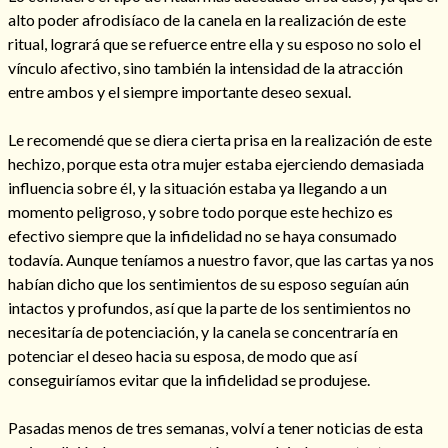
alto poder afrodisíaco de la canela en la realización de este
ritual, logrará que se refuerce entre ella y su esposo no solo el
vínculo afectivo, sino también la intensidad de la atracción
entre ambos y el siempre importante deseo sexual.
Hechizo de alejamiento
Le recomendé que se diera cierta prisa en la realización de este
hechizo, porque esta otra mujer estaba ejerciendo demasiada
Tu consulta al tarot
influencia sobre él, y la situación estaba ya llegando a un
Alejamiento
(208)
momento peligroso, y sobre todo porque este hechizo es
Amarres
(145)
efectivo siempre que la infidelidad no se haya consumado
Cartomancia
(117)
todavía. Aunque teníamos a nuestro favor, que las cartas ya nos
Cómo recuperar a mi ex
(190)
habían dicho que los sentimientos de su esposo seguían aún
Endulzamiento
(112)
intactos y profundos, así que la parte de los sentimientos no
Hechizo de amor
(593)
necesitaría de potenciación, y la canela se concentraría en
Infidelidad
(104)
potenciar el deseo hacia su esposa, de modo que así
Oraciones
(3)
conseguiríamos evitar que la infidelidad se produjese.
Rituales
(72)
Tarot online
(372)
Pasadas menos de tres semanas, volví a tener noticias de esta