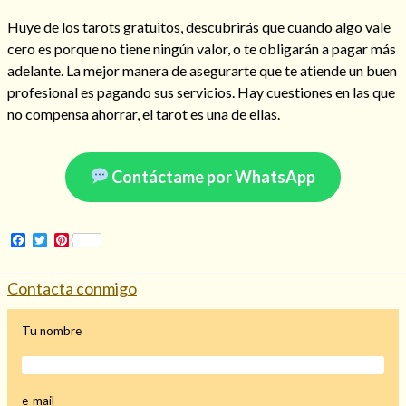
Huye de los tarots gratuitos, descubrirás que cuando algo vale
cero es porque no tiene ningún valor, o te obligarán a pagar más
adelante. La mejor manera de asegurarte que te atiende un buen
Hechizo de alejamiento
profesional es pagando sus servicios. Hay cuestiones en las que
no compensa ahorrar, el tarot es una de ellas.
Tu consulta al tarot
Contáctame por WhatsApp
Alejamiento
(208)
Amarres
(145)
Cartomancia
(117)
Facebook
Twitter
Pinterest
Cómo recuperar a mi ex
(190)
Endulzamiento
(112)
Contacta conmigo
Hechizo de amor
(593)
Infidelidad
(104)
Tu nombre
Oraciones
(3)
Rituales
(72)
Tarot online
(372)
e-mail