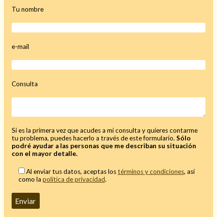
Tu nombre
Hechizo de alejamiento
e-mail
Tu consulta al tarot
Consulta
Alejamiento
(208)
Amarres
(145)
Cartomancia
(117)
Si es la primera vez que acudes a mi consulta y quieres contarme
Cómo recuperar a mi ex
(190)
tu problema, puedes hacerlo a través de este formulario.
Sólo
Endulzamiento
(112)
podré ayudar a las personas que me describan su situación
con el mayor detalle.
Hechizo de amor
(593)
Infidelidad
(104)
Al enviar tus datos, aceptas los
términos y condiciones
, así
Oraciones
(3)
como la
política de privacidad
.
Rituales
(72)
Tarot online
(372)