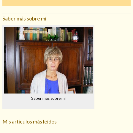
Mi rincón
Mis libros favoritos
Saber más sobre mí
Mi Blog
¿Qué es el tarot?
Saber más sobre mí
Mis artículos más leídos