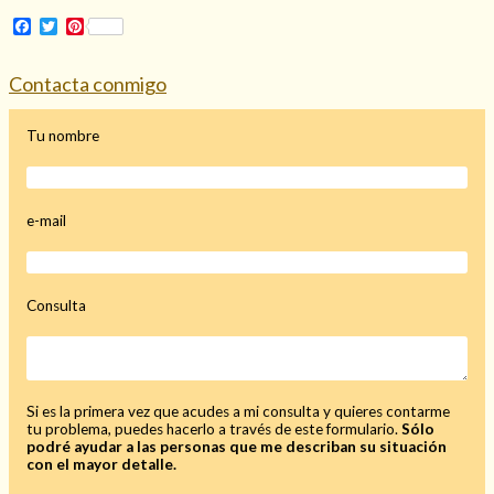
Facebook
Twitter
Pinterest
Contacta conmigo
Hechizo de alejamiento
Tu nombre
Tu consulta al tarot
e-mail
Alejamiento
(208)
Amarres
(145)
Cartomancia
(117)
Cómo recuperar a mi ex
(190)
Consulta
Endulzamiento
(112)
Hechizo de amor
(593)
Infidelidad
(104)
Oraciones
(3)
Si es la primera vez que acudes a mi consulta y quieres contarme
tu problema, puedes hacerlo a través de este formulario.
Sólo
Rituales
(72)
podré ayudar a las personas que me describan su situación
Tarot online
(372)
con el mayor detalle.