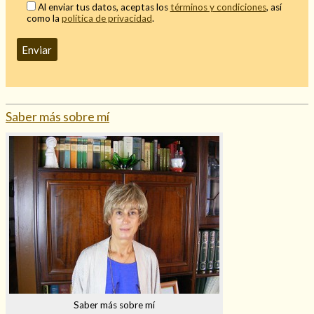
Al enviar tus datos, aceptas los
términos y condiciones
, así
Mi rincón
como la
política de privacidad
.
Mis libros favoritos
Mi Blog
¿Qué es el tarot?
Saber más sobre mí
Saber más sobre mí