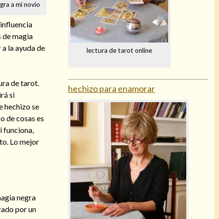
gra a mi novio
influencia
s de magia
 a la ayuda de
lectura de tarot online
ura de tarot.
hechizo para enamorar
rá si
e hechizo se
po de cosas es
i funciona,
to. Lo mejor
magia negra
zado por un