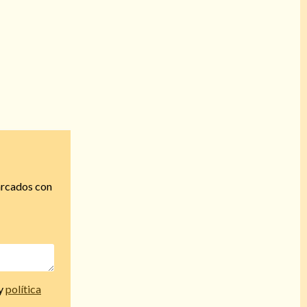
arcados con
y
política