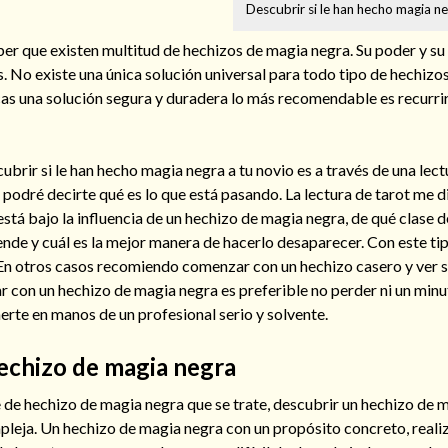
Descubrir si le han hecho magia ne
er que existen multitud de hechizos de magia negra. Su poder y su 
. No existe una única solución universal para todo tipo de hechizo
cas una solución segura y duradera lo más recomendable es recurrir
brir si le han hecho magia negra a tu novio es a través de una lect
 podré decirte qué es lo que está pasando. La lectura de tarot me di
stá bajo la influencia de un hechizo de magia negra, de qué clase d
tende y cuál es la mejor manera de hacerlo desaparecer. Con este ti
 En otros casos recomiendo comenzar con un hechizo casero y ver s
ar con un hechizo de magia negra es preferible no perder ni un minu
rte en manos de un profesional serio y solvente.
echizo de magia negra
 de hechizo de magia negra que se trate, descubrir un hechizo de 
pleja. Un hechizo de magia negra con un propósito concreto, reali