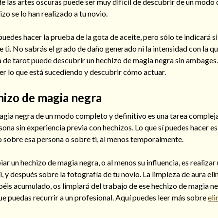
e las artes oscuras puede ser muy difícil de descubrir de un modo 
zo se lo han realizado a tu novio.
 puedes hacer la prueba de la gota de aceite, pero sólo te indicará s
e ti. No sabrás el grado de daño generado ni la intensidad con la qu
ra de tarot puede descubrir un hechizo de magia negra sin ambages
er lo que está sucediendo y descubrir cómo actuar.
hizo de magia negra
agia negra de un modo completo y definitivo es una tarea compleja
sona sin experiencia previa con hechizos. Lo que sí puedes hacer es 
zo sobre esa persona o sobre ti, al menos temporalmente.
ar un hechizo de magia negra, o al menos su influencia, es realizar
, y después sobre la fotografía de tu novio. La limpieza de aura eli
béis acumulado, os limpiará del trabajo de ese hechizo de magia ne
e puedas recurrir a un profesional. Aquí puedes leer más sobre
el