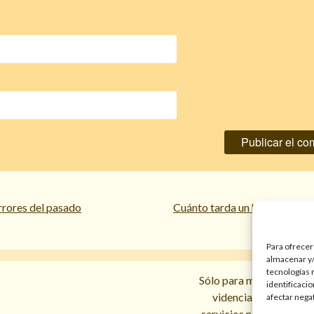
rrores del pasado
Cuánto tarda un hechizo en h
Para ofrecer
almacenar y/
tecnologías 
Sólo para mayores de 18 
identificaci
videncias y prediccio
afectar nega
servicios no sustituyen l