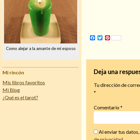
Facebook
Twitter
Pinterest
Como alejar a la amante de mi esposo
Deja una respue
Mi rincón
Mis libros favoritos
Tu dirección de corre
Mi Blog
*
¿Qué es el tarot?
Comentario
*
Al enviar tus datos
de privacidad
.