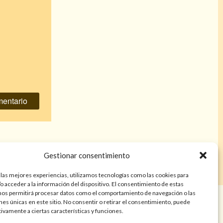
acer efecto
»
Gestionar consentimiento
 las mejores experiencias, utilizamos tecnologías como las cookies para
o acceder a la información del dispositivo. El consentimiento de estas
nos permitirá procesar datos como el comportamiento de navegación o las
años. Las lecturas de cartas, hechizos, amarres, endulzamientos,
ones únicas en este sitio. No consentir o retirar el consentimiento, puede
nes tienen finalidad de entretenimiento y/o ayuda personal. Estos
tivamente a ciertas características y funciones.
a atención psicológica, médica, psiquiátrica, financiera o legal. El