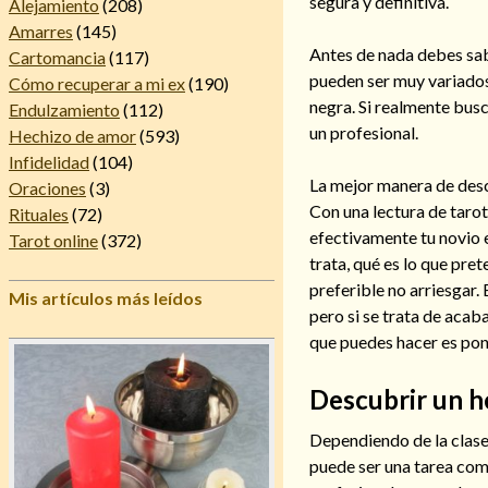
segura y definitiva.
Alejamiento
(208)
Amarres
(145)
Antes de nada debes sab
Cartomancia
(117)
pueden ser muy variados
Cómo recuperar a mi ex
(190)
negra. Si realmente bus
Endulzamiento
(112)
un profesional.
Hechizo de amor
(593)
Infidelidad
(104)
La mejor manera de descu
Oraciones
(3)
Con una lectura de tarot
Rituales
(72)
efectivamente tu novio e
Tarot online
(372)
trata, qué es lo que pre
preferible no arriesgar.
Mis artículos más leídos
pero si se trata de acab
que puedes hacer es pone
Descubrir un h
Dependiendo de la clase
puede ser una tarea com