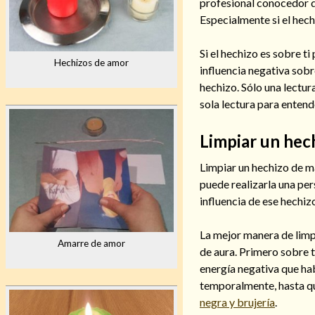
profesional conocedor d
Especialmente si el hechi
Si el hechizo es sobre ti
Hechizos de amor
influencia negativa sobr
hechizo. Sólo una lectu
sola lectura para entend
Limpiar un hec
Limpiar un hechizo de m
puede realizarla una per
influencia de ese hechi
La mejor manera de limpi
Amarre de amor
de aura. Primero sobre ti
energía negativa que ha
temporalmente, hasta qu
negra y brujería
.