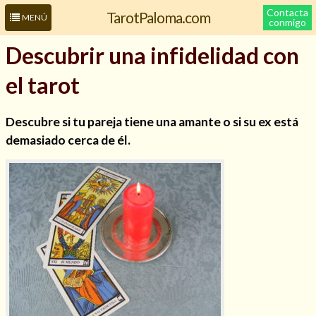
Contacta
TarotPaloma.com
MENÚ
conmigo
Descubrir una infidelidad con
el tarot
Descubre si tu pareja tiene una amante o si su ex está
demasiado cerca de él.
Leer más sobre mí