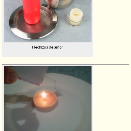
Hechizos de amor