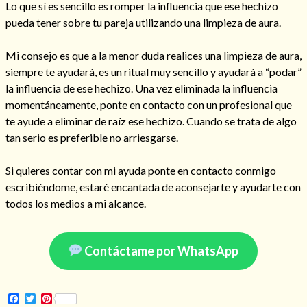
Lo que sí es sencillo es romper la influencia que ese hechizo
pueda tener sobre tu pareja utilizando una limpieza de aura.
Mi consejo es que a la menor duda realices una limpieza de aura,
Hechizo de alejamiento
siempre te ayudará, es un ritual muy sencillo y ayudará a “podar”
la influencia de ese hechizo. Una vez eliminada la influencia
momentáneamente, ponte en contacto con un profesional que
Tu consulta al tarot
te ayude a eliminar de raíz ese hechizo. Cuando se trata de algo
tan serio es preferible no arriesgarse.
Alejamiento
(208)
Amarres
(145)
Si quieres contar con mi ayuda ponte en contacto conmigo
Cartomancia
(117)
escribiéndome, estaré encantada de aconsejarte y ayudarte con
Cómo recuperar a mi ex
(190)
todos los medios a mi alcance.
Endulzamiento
(112)
Hechizo de amor
(593)
Infidelidad
(104)
Contáctame por WhatsApp
Oraciones
(3)
Rituales
(72)
Tarot online
(372)
Facebook
Twitter
Pinterest