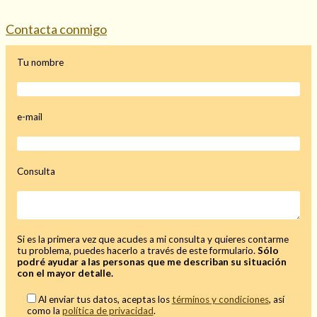
Mi rincón
Contacta conmigo
Mis libros favoritos
Mi Blog
Tu nombre
¿Qué es el tarot?
e-mail
Consulta
Si es la primera vez que acudes a mi consulta y quieres contarme
tu problema, puedes hacerlo a través de este formulario.
Sólo
podré ayudar a las personas que me describan su situación
con el mayor detalle.
Al enviar tus datos, aceptas los
términos y condiciones
, así
como la
política de privacidad
.