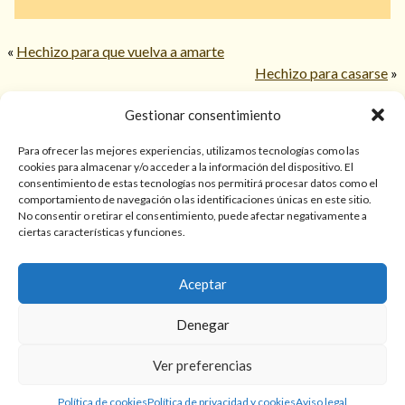
«
Hechizo para que vuelva a amarte
Hechizo para casarse
»
Gestionar consentimiento
© 2026 TarotPaloma.com.
Para ofrecer las mejores experiencias, utilizamos tecnologías como las
cookies para almacenar y/o acceder a la información del dispositivo. El
consentimiento de estas tecnologías nos permitirá procesar datos como el
Sólo para mayores de 18 años. Las lecturas de cartas, hechizos,
comportamiento de navegación o las identificaciones únicas en este sitio.
amarres, endulzamientos, videncias y predicciones tienen
No consentir o retirar el consentimiento, puede afectar negativamente a
finalidad de entretenimiento y/o ayuda personal. Estos
ciertas características y funciones.
servicios no sustituyen la atención psicológica, médica,
psiquiátrica, financiera o legal. El resultado de cada servicio
Aceptar
puede variar de una persona a otra.
Denegar
Política de privacidad y cookies
Términos y Condiciones
Ver preferencias
Aviso legal
Política de cookies
Política de privacidad y cookies
Aviso legal