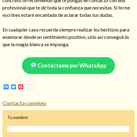
concreto te recomiendo que te pongas en contacto con una
profesional que te dé toda la confianza que necesitas. Si te me
escribes estaré encantada de aclarar todas tus dudas.
En cualquier caso recuerda siempre realizar los hechizos para
Hechizo de alejamiento
enamorar desde un sentimiento positivo, sólo así conseguirás
que la magia blanca se imponga.
Tu consulta al tarot
Alejamiento
(208)
Contáctame por WhatsApp
Amarres
(145)
Cartomancia
(117)
Cómo recuperar a mi ex
(190)
Facebook
Twitter
Pinterest
Endulzamiento
(112)
Hechizo de amor
(593)
Contacta conmigo
Infidelidad
(104)
Oraciones
(3)
Tu nombre
Rituales
(72)
Tarot online
(372)