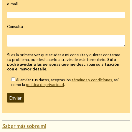
e-mail
Mi rincón
Mis libros favoritos
Mi Blog
Consulta
¿Qué es el tarot?
Si es la primera vez que acudes a mi consulta y quieres contarme
tu problema, puedes hacerlo a través de este formulario.
Sólo
podré ayudar a las personas que me describan su situación
con el mayor detalle.
Al enviar tus datos, aceptas los
términos y condiciones
, así
como la
política de privacidad
.
Saber más sobre mí