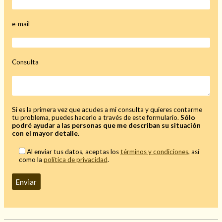
Mi rincón
e-mail
Mis libros favoritos
Mi Blog
¿Qué es el tarot?
Consulta
Si es la primera vez que acudes a mi consulta y quieres contarme
tu problema, puedes hacerlo a través de este formulario.
Sólo
podré ayudar a las personas que me describan su situación
con el mayor detalle.
Al enviar tus datos, aceptas los
términos y condiciones
, así
como la
política de privacidad
.