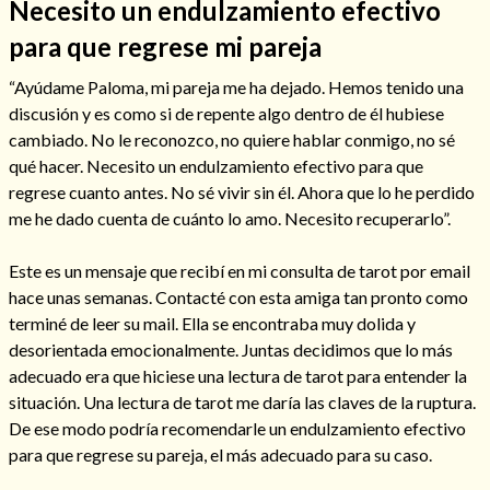
Necesito un endulzamiento efectivo
para que regrese mi pareja
“Ayúdame Paloma, mi pareja me ha dejado. Hemos tenido una
discusión y es como si de repente algo dentro de él hubiese
cambiado. No le reconozco, no quiere hablar conmigo, no sé
qué hacer. Necesito un endulzamiento efectivo para que
Cómo alejar a la amante de mi esposo
regrese cuanto antes. No sé vivir sin él. Ahora que lo he perdido
me he dado cuenta de cuánto lo amo. Necesito recuperarlo”.
Este es un mensaje que recibí en mi consulta de tarot por email
hace unas semanas. Contacté con esta amiga tan pronto como
terminé de leer su mail. Ella se encontraba muy dolida y
desorientada emocionalmente. Juntas decidimos que lo más
adecuado era que hiciese una lectura de tarot para entender la
situación. Una lectura de tarot me daría las claves de la ruptura.
De ese modo podría recomendarle un endulzamiento efectivo
para que regrese su pareja, el más adecuado para su caso.
Endulzamiento