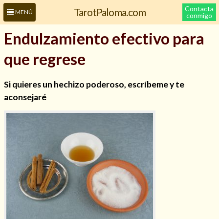
Contacta
TarotPaloma.com
MENÚ
conmigo
Endulzamiento efectivo para
que regrese
Si quieres un hechizo poderoso, escríbeme y te
aconsejaré
Leer más sobre mí