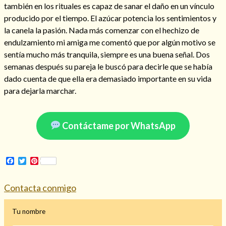
también en los rituales es capaz de sanar el daño en un vínculo
producido por el tiempo. El azúcar potencia los sentimientos y
la canela la pasión. Nada más comenzar con el hechizo de
endulzamiento mi amiga me comentó que por algún motivo se
Hechizo de alejamiento
sentía mucho más tranquila, siempre es una buena señal. Dos
semanas después su pareja le buscó para decirle que se había
dado cuenta de que ella era demasiado importante en su vida
Tu consulta al tarot
para dejarla marchar.
Alejamiento
(208)
Amarres
(145)
Contáctame por WhatsApp
Cartomancia
(117)
Cómo recuperar a mi ex
(190)
Endulzamiento
(112)
Facebook
Twitter
Pinterest
Hechizo de amor
(593)
Infidelidad
(104)
Contacta conmigo
Oraciones
(3)
Rituales
(72)
Tarot online
(372)
Tu nombre