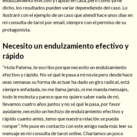
endulzamiento efectivo y rápido en casa, pero como ya he
dicho, los resultados pueden variar dependiendo del caso. Lo
ilustraré con el ejemplo de un caso que atendí hace unos días en
mi consulta de tarot por email, siempre con el permiso de su
protagonista.
Necesito un endulzamiento efectivo y
Cómo alejar a la amante de mi esposo
rápido
“Hola Paloma, te escribo porque necesito un endulzamiento
efectivo y rápido. No sé qué le pasa a mi novia pero desde hace
unas semanas su forma de actuar ha dado un giro radical, está
siempre enfadada, no me llama jamás, ni me manda mensajes,
todo le molesta y parece que no quiere saber nada de mi,
llevamos cuatro años juntos y no sé qué le pasa, por favor
ayúdame, necesito un hechizo de endulzamiento efectivo y
rápido cuanto antes, temo que nuestra relación se pueda
romper”. Me puse en contacto con este amigo nada más leer su
Endulzamiento
mensaje en mi consulta de tarot online. Charlamos un poco