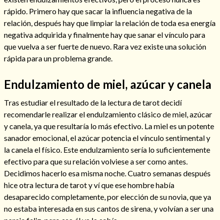
rápido. Primero hay que sacar la influencia negativa de la
relación, después hay que limpiar la relación de toda esa energía
negativa adquirida y finalmente hay que sanar el vínculo para
que vuelva a ser fuerte de nuevo. Rara vez existe una solución
Hechizo de alejamiento
rápida para un problema grande.
Endulzamiento de miel, azúcar y canela
Tu consulta al tarot
Alejamiento
(208)
Tras estudiar el resultado de la lectura de tarot decidí
Amarres
(145)
recomendarle realizar el endulzamiento clásico de miel, azúcar
Cartomancia
(117)
y canela, ya que resultaría lo más efectivo. La miel es un potente
Cómo recuperar a mi ex
(190)
sanador emocional, el azúcar potencia el vínculo sentimental y
Endulzamiento
(112)
la canela el físico. Este endulzamiento sería lo suficientemente
Hechizo de amor
(593)
efectivo para que su relación volviese a ser como antes.
Infidelidad
(104)
Decidimos hacerlo esa misma noche. Cuatro semanas después
Oraciones
(3)
hice otra lectura de tarot y ví que ese hombre había
Rituales
(72)
desaparecido completamente, por elección de su novia, que ya
Tarot online
(372)
no estaba interesada en sus cantos de sirena, y volvían a ser una