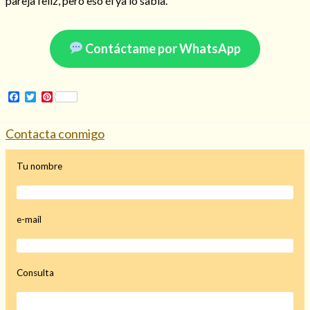
pareja feliz, pero eso él ya lo sabía.
Mi rincón
Mis libros favoritos
Contáctame por WhatsApp
Mi Blog
¿Qué es el tarot?
Facebook
Twitter
Pinterest
Contacta conmigo
Tu nombre
e-mail
Consulta