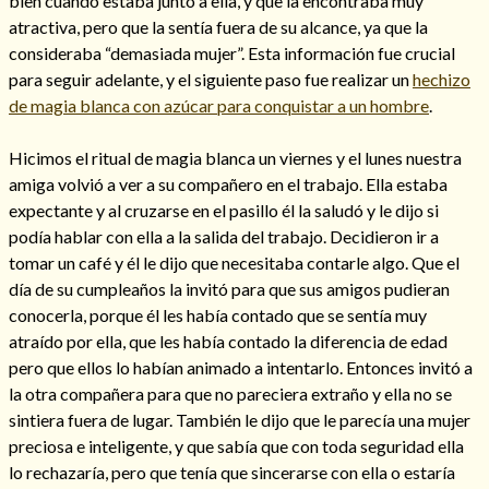
bien cuando estaba junto a ella, y que la encontraba muy
atractiva, pero que la sentía fuera de su alcance, ya que la
consideraba “demasiada mujer”. Esta información fue crucial
para seguir adelante, y el siguiente paso fue realizar un
hechizo
de magia blanca con azúcar para conquistar a un hombre
.
Hicimos el ritual de magia blanca un viernes y el lunes nuestra
amiga volvió a ver a su compañero en el trabajo. Ella estaba
expectante y al cruzarse en el pasillo él la saludó y le dijo si
podía hablar con ella a la salida del trabajo. Decidieron ir a
tomar un café y él le dijo que necesitaba contarle algo. Que el
día de su cumpleaños la invitó para que sus amigos pudieran
conocerla, porque él les había contado que se sentía muy
Consulta de tarot online
atraído por ella, que les había contado la diferencia de edad
pero que ellos lo habían animado a intentarlo. Entonces invitó a
la otra compañera para que no pareciera extraño y ella no se
sintiera fuera de lugar. También le dijo que le parecía una mujer
preciosa e inteligente, y que sabía que con toda seguridad ella
lo rechazaría, pero que tenía que sincerarse con ella o estaría