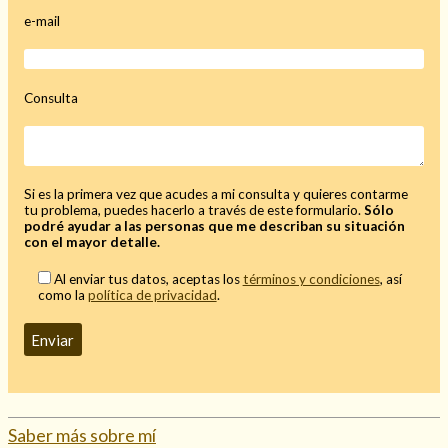
e-mail
Mi rincón
Mis libros favoritos
Mi Blog
Consulta
¿Qué es el tarot?
Si es la primera vez que acudes a mi consulta y quieres contarme
tu problema, puedes hacerlo a través de este formulario.
Sólo
podré ayudar a las personas que me describan su situación
con el mayor detalle.
Al enviar tus datos, aceptas los
términos y condiciones
, así
como la
política de privacidad
.
Saber más sobre mí