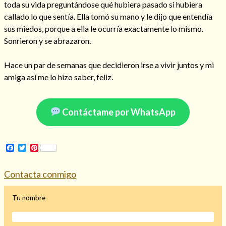
toda su vida preguntándose qué hubiera pasado si hubiera
callado lo que sentía. Ella tomó su mano y le dijo que entendía
sus miedos, porque a ella le ocurría exactamente lo mismo.
Sonrieron y se abrazaron.
Hechizo de alejamiento
Hace un par de semanas que decidieron irse a vivir juntos y mi
amiga así me lo hizo saber, feliz.
Tu consulta al tarot
Alejamiento
(208)
Contáctame por WhatsApp
Amarres
(145)
Cartomancia
(117)
Cómo recuperar a mi ex
(190)
Facebook
Twitter
Pinterest
Endulzamiento
(112)
Hechizo de amor
(593)
Contacta conmigo
Infidelidad
(104)
Oraciones
(3)
Tu nombre
Rituales
(72)
Tarot online
(372)