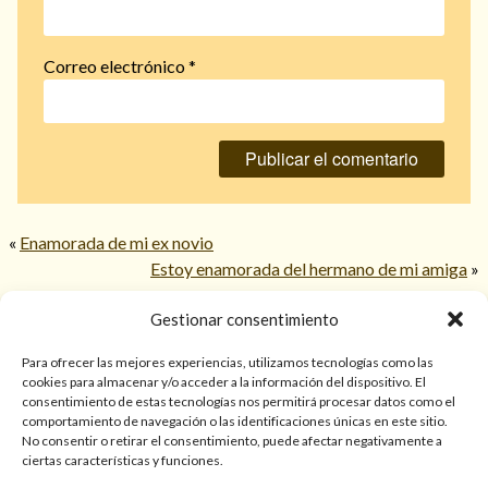
Correo electrónico
*
«
Enamorada de mi ex novio
Estoy enamorada del hermano de mi amiga
»
Gestionar consentimiento
© 2026 TarotPaloma.com.
Para ofrecer las mejores experiencias, utilizamos tecnologías como las
cookies para almacenar y/o acceder a la información del dispositivo. El
consentimiento de estas tecnologías nos permitirá procesar datos como el
Sólo para mayores de 18 años. Las lecturas de cartas, hechizos,
comportamiento de navegación o las identificaciones únicas en este sitio.
amarres, endulzamientos, videncias y predicciones tienen
No consentir o retirar el consentimiento, puede afectar negativamente a
finalidad de entretenimiento y/o ayuda personal. Estos
ciertas características y funciones.
servicios no sustituyen la atención psicológica, médica,