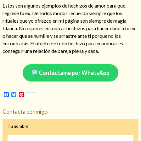
Estos son algunos ejemplos de hechizos de amor para que
regrese tu ex. De todos modos recuerda siempre que los
rituales que yo ofrezco en mi página son siempre de magia
blanca. No esperes encontrar hechizos para hacer daño a tu ex
Hechizo de alejamiento
o hacer que se humille y se arrastre ante ti porque no los
encontrarás. El objeto de todo hechizo para enamorar es
conseguir una relación de pareja plena y sana.
Tu consulta al tarot
Alejamiento
(208)
Amarres
(145)
Contáctame por WhatsApp
Cartomancia
(117)
Cómo recuperar a mi ex
(190)
Endulzamiento
(112)
Facebook
Twitter
Pinterest
Hechizo de amor
(593)
Infidelidad
(104)
Contacta conmigo
Oraciones
(3)
Rituales
(72)
Tu nombre
Tarot online
(372)