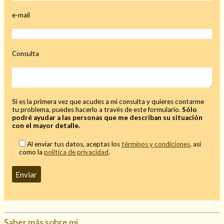
Mi rincón
e-mail
Mis libros favoritos
Mi Blog
¿Qué es el tarot?
Consulta
Si es la primera vez que acudes a mi consulta y quieres contarme
tu problema, puedes hacerlo a través de este formulario.
Sólo
podré ayudar a las personas que me describan su situación
con el mayor detalle.
Al enviar tus datos, aceptas los
términos y condiciones
, así
como la
política de privacidad
.
Saber más sobre mí