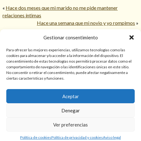
«
Hace dos meses que mi marido no me pide mantener
relaciones íntimas
Hace una semana que mi novio y yo rompimos
»
Gestionar consentimiento
© 2026 TarotPaloma.com.
Para ofrecer las mejores experiencias, utilizamos tecnologías como las
cookies para almacenar y/o acceder a la información del dispositivo. El
consentimiento de estas tecnologías nos permitirá procesar datos como el
Sólo para mayores de 18 años. Las lecturas de cartas, hechizos,
comportamiento de navegación o las identificaciones únicas en este sitio.
amarres, endulzamientos, videncias y predicciones tienen
No consentir o retirar el consentimiento, puede afectar negativamente a
finalidad de entretenimiento y/o ayuda personal. Estos
ciertas características y funciones.
servicios no sustituyen la atención psicológica, médica,
psiquiátrica, financiera o legal. El resultado de cada servicio
Aceptar
puede variar de una persona a otra.
Denegar
Política de privacidad y cookies
Términos y Condiciones
Ver preferencias
Aviso legal
Política de cookies
Política de privacidad y cookies
Aviso legal