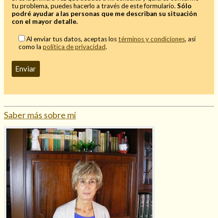
tu problema, puedes hacerlo a través de este formulario.
Sólo
Mi rincón
podré ayudar a las personas que me describan su situación
con el mayor detalle.
Mis libros favoritos
Mi Blog
Al enviar tus datos, aceptas los
términos y condiciones
, así
como la
política de privacidad
.
¿Qué es el tarot?
Saber más sobre mí