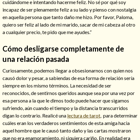
cuidándome e intentando hacerme feliz. No sé por qué soy
incapaz de ser plenamente feliz a su lado y pienso con nostalgia
en aquella persona que tanto daño me hizo. Por favor, Paloma,
quiero ser feliz al lado de mi marido, sacar de mi cabeza al otro
a cualquier precio, te pido que me ayudes.”
Cómo desligarse completamente de
Cómo alejar a la amante de mi esposo
una relación pasada
Curiosamente, podemos llegar a obsesionarnos con quien nos
causó dolor y pesar, a sabiendas de esa forma de relación sería
siempre en los mismo términos. La necesidad de ser
reconocidos, de sentirnos queridos aunque sea por una vez por
esa persona a la que le dimos todo puede hacer que sigamos
sufriendo, aún cuando el tiempo y la distancia transcurridos
digan lo contrario. Realicé una
lectura de tarot
, para determinar
cuáles eran los verdaderos sentimientos de esta amiga hacia
aquel hombre que le causó tanto daño y las cartas mostraron
Endulzamiento
que no era enamoramiento, ni siquiera cariño. En realidad era