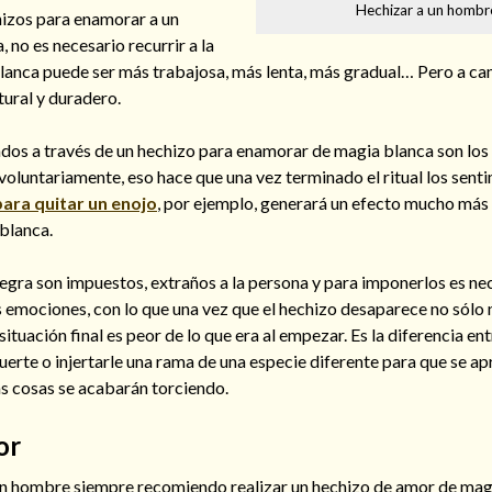
Hechizar a un hombr
hizos para enamorar a un
no es necesario recurrir a la
lanca puede ser más trabajosa, más lenta, más gradual… Pero a ca
ural y duradero.
dos a través de un hechizo para enamorar de magia blanca son los
oluntariamente, eso hace que una vez terminado el ritual los sent
para quitar un enojo
, por ejemplo, generará un efecto mucho más 
 blanca.
egra son impuestos, extraños a la persona y para imponerlos es ne
us emociones, con lo que una vez que el hechizo desaparece no sólo
 situación final es peor de lo que era al empezar. Es la diferencia en
uerte o injertarle una rama de una especie diferente para que se a
as cosas se acabarán torciendo.
or
 un hombre siempre recomiendo realizar un hechizo de amor de magi