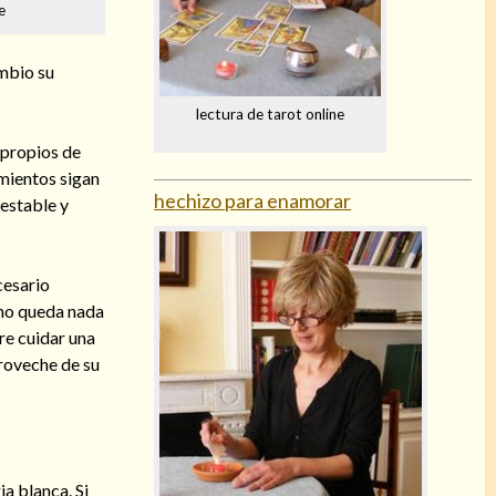
e
mbio su
lectura de tarot online
 propios de
imientos sigan
hechizo para enamorar
estable y
cesario
 no queda nada
tre cuidar una
proveche de su
a blanca. Si