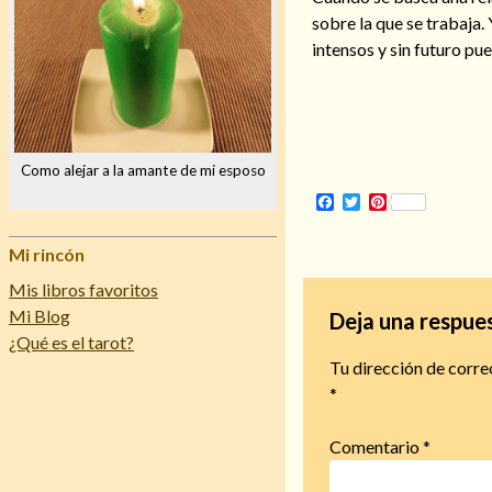
sobre la que se trabaja.
intensos y sin futuro pu
Como alejar a la amante de mi esposo
Facebook
Twitter
Pinterest
Mi rincón
Mis libros favoritos
Mi Blog
Deja una respue
¿Qué es el tarot?
Tu dirección de corre
*
Comentario
*