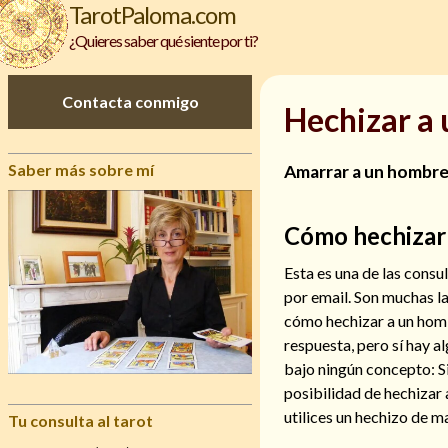
TarotPaloma.com
¿Quieres saber qué siente por ti?
Contacta conmigo
Hechizar a
Saber más sobre mí
Amarrar a un hombre 
Cómo hechizar
Esta es una de las consu
por email. Son muchas l
cómo hechizar a un homb
respuesta, pero sí hay 
bajo ningún concepto: Si
posibilidad de hechizar
utilices un hechizo de m
Tu consulta al tarot