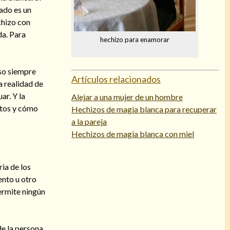
ado es un
chizo con
da. Para
hechizo para enamorar
eso siempre
Artículos relacionados
a realidad de
ar. Y la
Alejar a una mujer de un hombre
ntos y cómo
Hechizos de magia blanca para recuperar
a la pareja
Hechizos de magia blanca con miel
ia de los
ento u otro
ermite ningún
de la persona