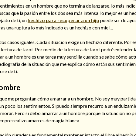
sentimientos en un hombre que no termina de lanzarse, lo más indic
uscas que la pasión entre los dos sea más intensa, lo mejor es un he
ejado de ti, un
hechizo para recuperar a un hijo
puede ser de ayu
ras una ruptura lo más indicado es un hechizo con miel…
 dos casos iguales. Cada situación exige un hechizo diferente. Por 
lectura de tarot. Por medio de la lectura de tarot podré entender l
ar a un hombre es una tarea muy sencilla cuando se sabe cómo actu
radiografía de la situación que me explica cómo están sus sentimie
re de ti.
hombre
 que me preguntan cómo amarrar a un hombre. No soy muy partidar
un poco los sentimientos. Si puedo siempre recurro a un endulzami
amorar. Pero si debo amarrar a un hombre porque la situación no p
empre realizo amarres de magia blanca.
ación duradera es fundamental mantener intacto el libre albedrío 