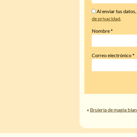
Al enviar tus datos
de privacidad
.
Nombre
*
Correo electrónico
*
«
Brujería de magia bla