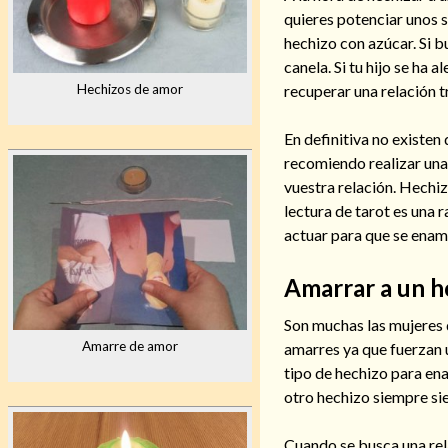
quieres potenciar unos 
hechizo con azúcar. Si b
canela. Si tu hijo se ha al
recuperar una relación t
Hechizos de amor
En definitiva no existen
recomiendo realizar una 
vuestra relación. Hechiz
lectura de tarot es una 
actuar para que se enamo
Amarrar a un 
Son muchas las mujeres
Amarre de amor
amarres ya que fuerzan 
tipo de hechizo para en
otro hechizo siempre si
Cuando se busca una rel