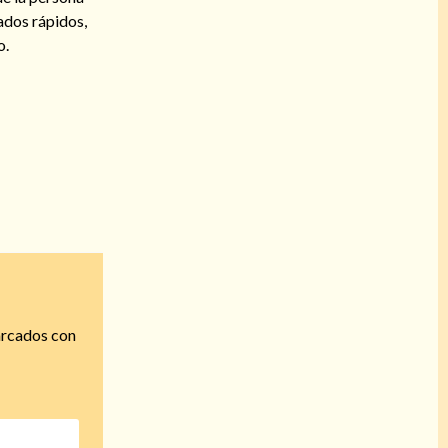
tados rápidos,
o.
arcados con