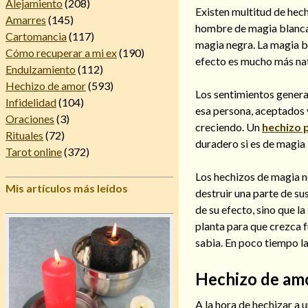
Alejamiento
(208)
Existen multitud de hec
Amarres
(145)
hombre de magia blanca, 
Cartomancia
(117)
magia negra. La magia b
Cómo recuperar a mi ex
(190)
efecto es mucho más nat
Endulzamiento
(112)
Hechizo de amor
(593)
Los sentimientos genera
Infidelidad
(104)
esa persona, aceptados v
Oraciones
(3)
creciendo. Un
hechizo 
Rituales
(72)
duradero si es de magia
Tarot online
(372)
Los hechizos de magia n
Mis artículos más leídos
destruir una parte de s
de su efecto, sino que la
planta para que crezca f
sabia. En poco tiempo l
Hechizo de am
A la hora de hechizar a