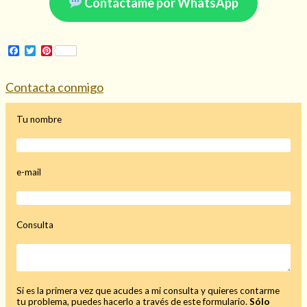
Contáctame por WhatsApp
Facebook
Twitter
Pinterest
Hechizo de alejamiento
Contacta conmigo
Tu consulta al tarot
Tu nombre
Alejamiento
(208)
Amarres
(145)
Cartomancia
(117)
e-mail
Cómo recuperar a mi ex
(190)
Endulzamiento
(112)
Hechizo de amor
(593)
Consulta
Infidelidad
(104)
Oraciones
(3)
Rituales
(72)
Tarot online
(372)
Si es la primera vez que acudes a mi consulta y quieres contarme
tu problema, puedes hacerlo a través de este formulario.
Sólo