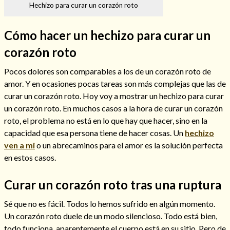
Hechizo para curar un corazón roto
Cómo hacer un hechizo para curar un
corazón roto
Hechizos de amor
Pocos dolores son comparables a los de un corazón roto de
amor. Y en ocasiones pocas tareas son más complejas que las de
curar un corazón roto. Hoy voy a mostrar un hechizo para curar
un corazón roto. En muchos casos a la hora de curar un corazón
roto, el problema no está en lo que hay que hacer, sino en la
capacidad que esa persona tiene de hacer cosas. Un
hechizo
ven a mi
o un abrecaminos para el amor es la solución perfecta
en estos casos.
Curar un corazón roto tras una ruptura
Amarre para recuperar a mi pareja
Sé que no es fácil. Todos lo hemos sufrido en algún momento.
Un corazón roto duele de un modo silencioso. Todo está bien,
todo funciona, aparentemente el cuerpo está en su sitio. Pero de