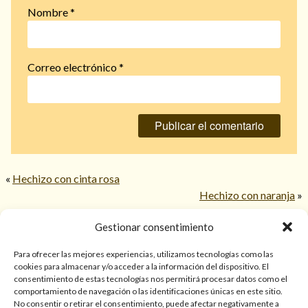
Nombre
*
Correo electrónico
*
«
Hechizo con cinta rosa
Hechizo con naranja
»
Gestionar consentimiento
© 2026 TarotPaloma.com.
Para ofrecer las mejores experiencias, utilizamos tecnologías como las
cookies para almacenar y/o acceder a la información del dispositivo. El
consentimiento de estas tecnologías nos permitirá procesar datos como el
Sólo para mayores de 18 años. Las lecturas de cartas, hechizos,
comportamiento de navegación o las identificaciones únicas en este sitio.
amarres, endulzamientos, videncias y predicciones tienen
No consentir o retirar el consentimiento, puede afectar negativamente a