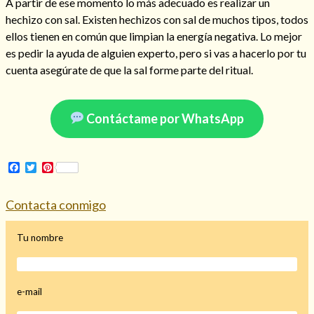
A partir de ese momento lo más adecuado es realizar un
hechizo con sal. Existen hechizos con sal de muchos tipos, todos
ellos tienen en común que limpian la energía negativa. Lo mejor
es pedir la ayuda de alguien experto, pero si vas a hacerlo por tu
Hechizo de alejamiento
cuenta asegúrate de que la sal forme parte del ritual.
Contáctame por WhatsApp
Tu consulta al tarot
Alejamiento
(208)
Amarres
(145)
Facebook
Twitter
Pinterest
Cartomancia
(117)
Cómo recuperar a mi ex
(190)
Contacta conmigo
Endulzamiento
(112)
Hechizo de amor
(593)
Tu nombre
Infidelidad
(104)
Oraciones
(3)
Rituales
(72)
e-mail
Tarot online
(372)