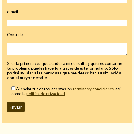
Mi rincón
e-mail
Mis libros favoritos
Mi Blog
¿Qué es el tarot?
Consulta
Si es la primera vez que acudes a mi consulta y quieres contarme
tu problema, puedes hacerlo a través de este formulario.
Sólo
podré ayudar a las personas que me describan su situación
con el mayor detalle.
Al enviar tus datos, aceptas los
términos y condiciones
, así
como la
política de privacidad
.