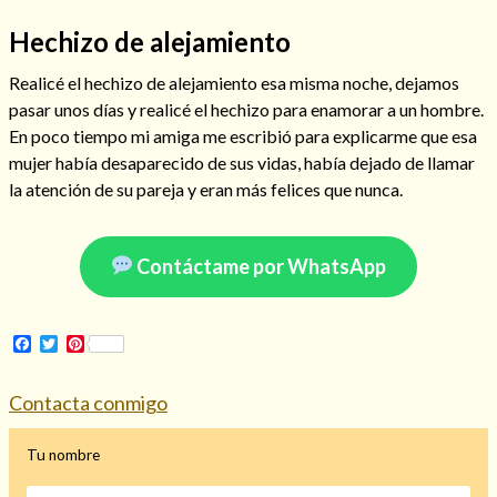
Hechizo de alejamiento
Realicé el hechizo de alejamiento esa misma noche, dejamos
Hechizo de alejamiento
pasar unos días y realicé el hechizo para enamorar a un hombre.
En poco tiempo mi amiga me escribió para explicarme que esa
mujer había desaparecido de sus vidas, había dejado de llamar
la atención de su pareja y eran más felices que nunca.
Tu consulta al tarot
Alejamiento
(208)
Amarres
(145)
Contáctame por WhatsApp
Cartomancia
(117)
Cómo recuperar a mi ex
(190)
Endulzamiento
(112)
Facebook
Twitter
Pinterest
Hechizo de amor
(593)
Infidelidad
(104)
Contacta conmigo
Oraciones
(3)
Rituales
(72)
Tu nombre
Tarot online
(372)