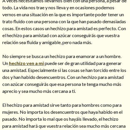
A veces necesitamos llevarnos bien con una persona, a pesar de
todo. La vida nos trae y nos lleva y en ocasiones podemos
vernos en una situación en la que es importante poder tener un
trato fluido con una persona con la que han pasado demasiadas
cosas. En estos casos un hechizo para amistad es perfecto. Con
Hechizos de amor
el hechizo para amistad con azúcar conseguirás que vuestra
relación sea fluida y amigable, pero nada más.
No siempre se busca un hechizo para enamorar a un hombre.
Un
hechizo ven a mí
puede ser de gran utilidad para generar
una amistad. Especialmente si las cosas se han torcido entre los
dos y han habido desencuentros. Con un hechizo para amistad
con azúcar conseguirás que esa persona te tenga mucho más
aprecio y sea mucho más cercana a ti.
El hechizo para amistad sirve tanto para hombres como para
Amarre para recuperar a mi pareja
mujeres. No importa los desencuentros que haya habido en el
pasado. No importa lo mal que os hayáis llevado, el hechizo
para amistad hará que vuestra relación sea mucho más cercana