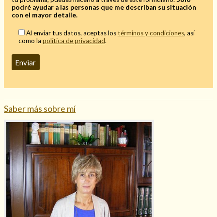
podré ayudar a las personas que me describan su situación
Mi rincón
con el mayor detalle.
Mis libros favoritos
Al enviar tus datos, aceptas los
términos y condiciones
, así
Mi Blog
como la
política de privacidad
.
¿Qué es el tarot?
Saber más sobre mí