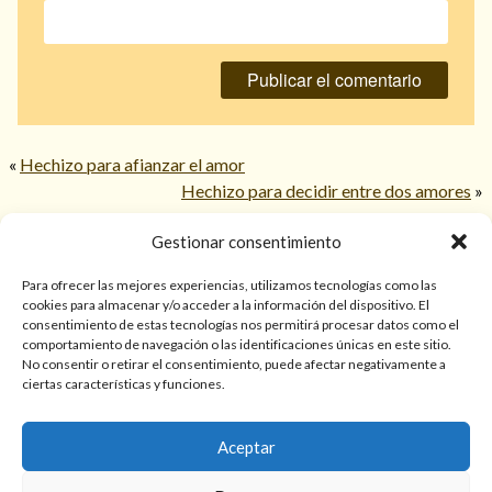
«
Hechizo para afianzar el amor
Hechizo para decidir entre dos amores
»
Gestionar consentimiento
© 2026 TarotPaloma.com.
Para ofrecer las mejores experiencias, utilizamos tecnologías como las
cookies para almacenar y/o acceder a la información del dispositivo. El
consentimiento de estas tecnologías nos permitirá procesar datos como el
Sólo para mayores de 18 años. Las lecturas de cartas, hechizos,
comportamiento de navegación o las identificaciones únicas en este sitio.
amarres, endulzamientos, videncias y predicciones tienen
No consentir o retirar el consentimiento, puede afectar negativamente a
finalidad de entretenimiento y/o ayuda personal. Estos
ciertas características y funciones.
servicios no sustituyen la atención psicológica, médica,
psiquiátrica, financiera o legal. El resultado de cada servicio
Aceptar
puede variar de una persona a otra.