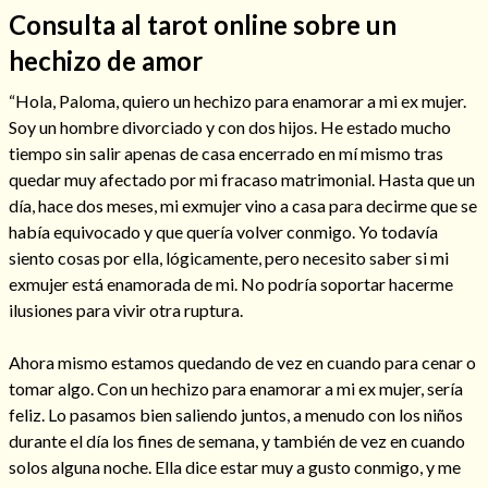
Consulta al tarot online sobre un
hechizo de amor
“Hola, Paloma, quiero un hechizo para enamorar a mi ex mujer.
Soy un hombre divorciado y con dos hijos. He estado mucho
tiempo sin salir apenas de casa encerrado en mí mismo tras
quedar muy afectado por mi fracaso matrimonial. Hasta que un
Cómo alejar a la amante de mi esposo
día, hace dos meses, mi exmujer vino a casa para decirme que se
había equivocado y que quería volver conmigo. Yo todavía
siento cosas por ella, lógicamente, pero necesito saber si mi
exmujer está enamorada de mi. No podría soportar hacerme
ilusiones para vivir otra ruptura.
Ahora mismo estamos quedando de vez en cuando para cenar o
tomar algo. Con un hechizo para enamorar a mi ex mujer, sería
feliz. Lo pasamos bien saliendo juntos, a menudo con los niños
durante el día los fines de semana, y también de vez en cuando
Endulzamiento
solos alguna noche. Ella dice estar muy a gusto conmigo, y me