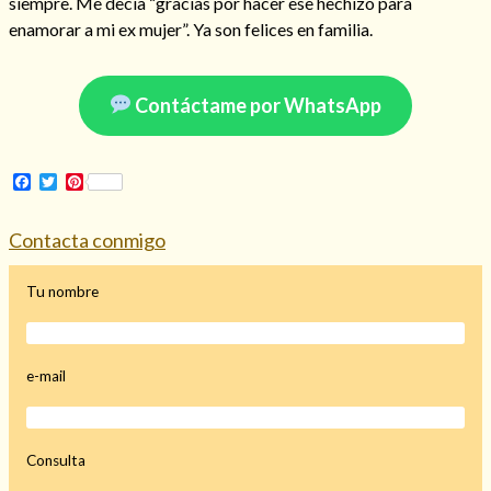
siempre. Me decía “gracias por hacer ese hechizo para
Mi rincón
enamorar a mi ex mujer”. Ya son felices en familia.
Mis libros favoritos
Mi Blog
Contáctame por WhatsApp
¿Qué es el tarot?
Facebook
Twitter
Pinterest
Contacta conmigo
Tu nombre
e-mail
Consulta