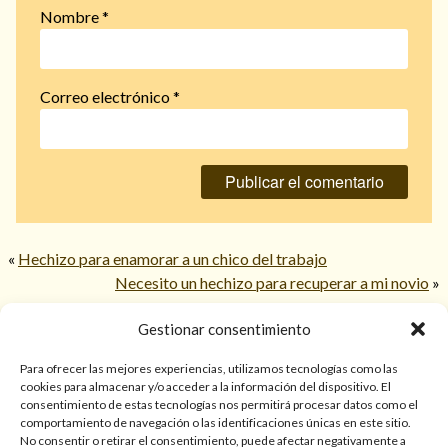
Nombre
*
Correo electrónico
*
«
Hechizo para enamorar a un chico del trabajo
Necesito un hechizo para recuperar a mi novio
»
Gestionar consentimiento
© 2026 TarotPaloma.com.
Para ofrecer las mejores experiencias, utilizamos tecnologías como las
cookies para almacenar y/o acceder a la información del dispositivo. El
consentimiento de estas tecnologías nos permitirá procesar datos como el
Sólo para mayores de 18 años. Las lecturas de cartas, hechizos,
comportamiento de navegación o las identificaciones únicas en este sitio.
amarres, endulzamientos, videncias y predicciones tienen
No consentir o retirar el consentimiento, puede afectar negativamente a