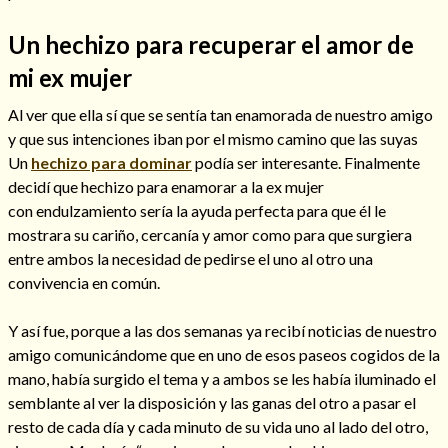
Un hechizo para recuperar el amor de
mi ex mujer
Hechizo de alejamiento
Al ver que ella sí que se sentía tan enamorada de nuestro amigo
y que sus intenciones iban por el mismo camino que las suyas
Un
hechizo para dominar
podía ser interesante. Finalmente
Tu consulta al tarot
decidí que hechizo para enamorar a la ex mujer
Alejamiento
(208)
con endulzamiento sería la ayuda perfecta para que él le
Amarres
(145)
mostrara su cariño, cercanía y amor como para que surgiera
Cartomancia
(117)
entre ambos la necesidad de pedirse el uno al otro una
Cómo recuperar a mi ex
(190)
convivencia en común.
Endulzamiento
(112)
Hechizo de amor
(593)
Y así fue, porque a las dos semanas ya recibí noticias de nuestro
Infidelidad
(104)
amigo comunicándome que en uno de esos paseos cogidos de la
Oraciones
(3)
mano, había surgido el tema y a ambos se les había iluminado el
Rituales
(72)
semblante al ver la disposición y las ganas del otro a pasar el
Tarot online
(372)
resto de cada día y cada minuto de su vida uno al lado del otro,