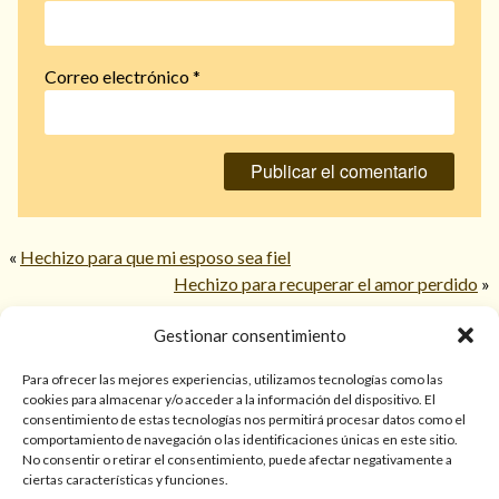
Correo electrónico
*
«
Hechizo para que mi esposo sea fiel
Hechizo para recuperar el amor perdido
»
Gestionar consentimiento
© 2026 TarotPaloma.com.
Para ofrecer las mejores experiencias, utilizamos tecnologías como las
cookies para almacenar y/o acceder a la información del dispositivo. El
consentimiento de estas tecnologías nos permitirá procesar datos como el
Sólo para mayores de 18 años. Las lecturas de cartas, hechizos,
comportamiento de navegación o las identificaciones únicas en este sitio.
amarres, endulzamientos, videncias y predicciones tienen
No consentir o retirar el consentimiento, puede afectar negativamente a
finalidad de entretenimiento y/o ayuda personal. Estos
ciertas características y funciones.