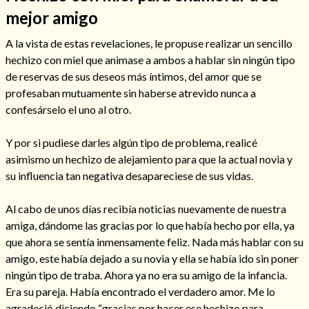
mejor amigo
Mi rincón
Mis libros favoritos
A la vista de estas revelaciones, le propuse realizar un sencillo
Mi Blog
hechizo con miel que animase a ambos a hablar sin ningún tipo
¿Qué es el tarot?
de reservas de sus deseos más íntimos, del amor que se
profesaban mutuamente sin haberse atrevido nunca a
confesárselo el uno al otro.
Y por si pudiese darles algún tipo de problema, realicé
asimismo un hechizo de alejamiento para que la actual novia y
su influencia tan negativa desapareciese de sus vidas.
Al cabo de unos días recibía noticias nuevamente de nuestra
amiga, dándome las gracias por lo que había hecho por ella, ya
que ahora se sentía inmensamente feliz. Nada más hablar con su
amigo, este había dejado a su novia y ella se había ido sin poner
ningún tipo de traba. Ahora ya no era su amigo de la infancia.
Era su pareja. Había encontrado el verdadero amor. Me lo
agradeció diciendo “gracias por hacer ese hechizo para