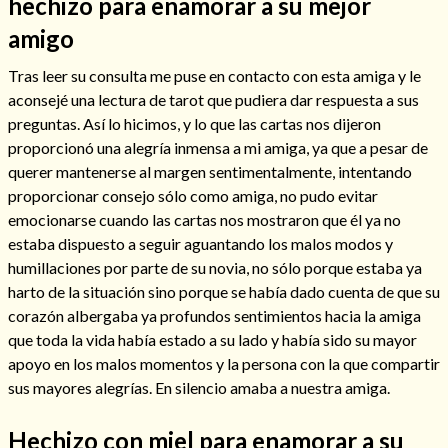
hechizo para enamorar a su mejor
amigo
Tras leer su consulta me puse en contacto con esta amiga y le
Hechizo de alejamiento
aconsejé una lectura de tarot que pudiera dar respuesta a sus
preguntas. Así lo hicimos, y lo que las cartas nos dijeron
proporcionó una alegría inmensa a mi amiga, ya que a pesar de
Tu consulta al tarot
querer mantenerse al margen sentimentalmente, intentando
proporcionar consejo sólo como amiga, no pudo evitar
Alejamiento
(208)
emocionarse cuando las cartas nos mostraron que él ya no
Amarres
(145)
estaba dispuesto a seguir aguantando los malos modos y
Cartomancia
(117)
humillaciones por parte de su novia, no sólo porque estaba ya
Cómo recuperar a mi ex
(190)
harto de la situación sino porque se había dado cuenta de que su
Endulzamiento
(112)
corazón albergaba ya profundos sentimientos hacia la amiga
Hechizo de amor
(593)
que toda la vida había estado a su lado y había sido su mayor
Infidelidad
(104)
apoyo en los malos momentos y la persona con la que compartir
Oraciones
(3)
sus mayores alegrías. En silencio amaba a nuestra amiga.
Rituales
(72)
Tarot online
(372)
Hechizo con miel para enamorar a su