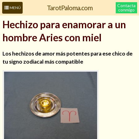
Contacta
TarotPaloma.com
MENÚ
conmigo
Hechizo para enamorar a un
hombre Aries con miel
Los hechizos de amor más potentes para ese chico de
tu signo zodiacal más compatible
Leer más sobre mí