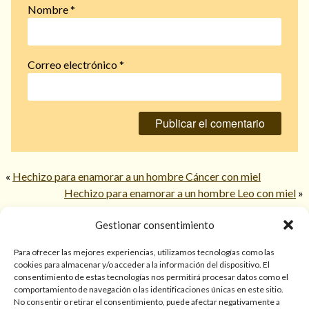
Nombre
*
Correo electrónico
*
«
Hechizo para enamorar a un hombre Cáncer con miel
Hechizo para enamorar a un hombre Leo con miel
»
Gestionar consentimiento
© 2026 TarotPaloma.com.
Para ofrecer las mejores experiencias, utilizamos tecnologías como las
cookies para almacenar y/o acceder a la información del dispositivo. El
consentimiento de estas tecnologías nos permitirá procesar datos como el
Sólo para mayores de 18 años. Las lecturas de cartas, hechizos,
comportamiento de navegación o las identificaciones únicas en este sitio.
amarres, endulzamientos, videncias y predicciones tienen
No consentir o retirar el consentimiento, puede afectar negativamente a