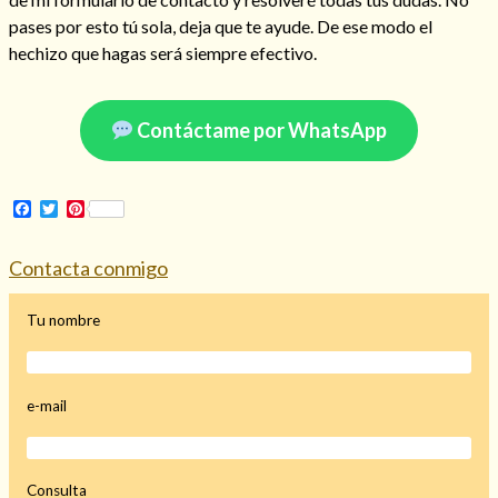
Mi rincón
pases por esto tú sola, deja que te ayude. De ese modo el
hechizo que hagas será siempre efectivo.
Mis libros favoritos
Mi Blog
¿Qué es el tarot?
Contáctame por WhatsApp
Facebook
Twitter
Pinterest
Contacta conmigo
Tu nombre
e-mail
Consulta